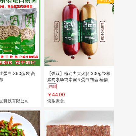
蛋白 360g/袋 高
【馍贩】植动力大火腿 300g*2根
包邮
素肉素肠纯素豌豆蛋白制品 植物
肉 蛋白肠
包邮
￥44.00
品科技有限公司
馍贩素食