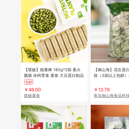
【馍贩】能量棒 180g*2袋 素火
【御山海】花生蛋白素
腿肠 休闲零食 素食 大豆蛋白制品
袋（3袋以上包邮）
包邮
￥46.00
￥13.79
馍贩素食
青岛御山海食品科