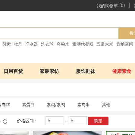
|
我的购物车
(0)
搜
酵素
牡丹
净水器
洗衣球
奇淼水
素膳代餐粉
五常大米
香纳空间
日用百货
家装家纺
服饰鞋袜
健康素食
/肉丝
素蛋白
素鸡/素鸭
素肉串
其他
价格区间：
-
确定
格