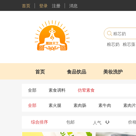
首页
|
登录
注册
|
消息
粮芯奶
粮芯藻
首页
食品饮品
美妆洗护
全部
素食调料
仿荤素食
全部
素火腿
素肉肠
素牛肉
素肉片
综合排序
包邮
价
人气