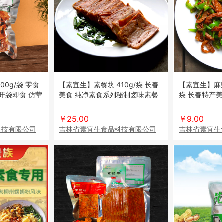
g/袋 零食
【素宜生】素餐块 410g/袋 长春
【素宜生】麻辣
开袋即食 仿荤
美食 纯净素食系列秘制卤味素餐
袋 长春特产美
块
条 素禅条 素
￥25.00
￥9.00
科技有限公司
吉林省素宜生食品科技有限公司
吉林省素宜生