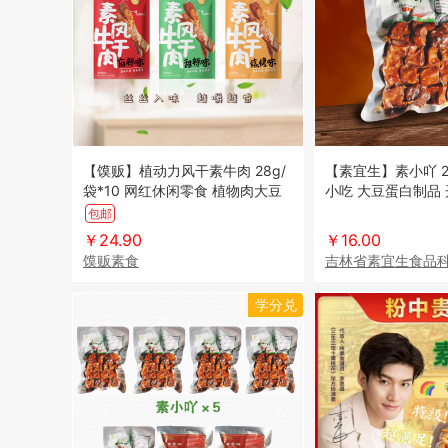
【馍贩】植动力风干素牛肉 28g/
【素宜生】素小吖 200
袋*10 网红休闲零食 植物肉大豆
小吃 大豆蛋白制品 
蛋白 素食 牛肉干
素食 素肉 真空包装
包邮
￥24.90
￥16.00
馍贩素食
吉林省素宜生食品
学分兑