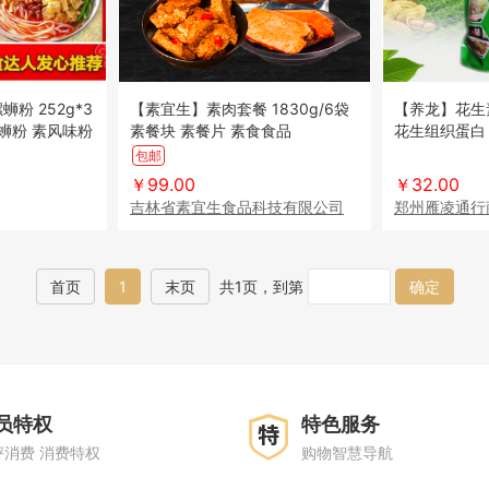
粉 252g*3
【素宜生】素肉套餐 1830g/6袋
【养龙】花生素肉蛋白
蛳粉 素风味粉
素餐块 素餐片 素食食品
花生组织蛋白
包邮
￥99.00
￥32.00
吉林省素宜生食品科技有限公司
郑州雁凌通行
首页
1
末页
共1页，到第
确定
员特权
特色服务
评消费 消费特权
购物智慧导航