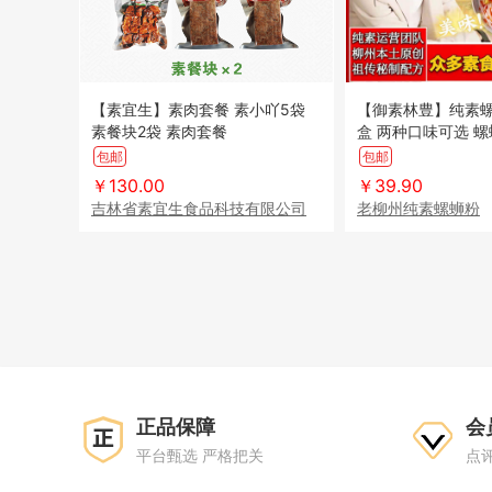
【素宜生】素肉套餐 素小吖5袋
【御素林豊】纯素螺蛳
素餐块2袋 素肉套餐
盒 两种口味可选 螺
柳州特产
包邮
包邮
￥130.00
￥39.90
吉林省素宜生食品科技有限公司
老柳州纯素螺蛳粉
正品保障
会
平台甄选 严格把关
点