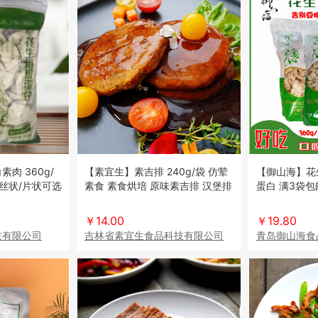
肉 360g/
【素宜生】素吉排 240g/袋 仿荤
【御山海】花生
丝状/片状可选
素食 素食烘培 原味素吉排 汉堡排
蛋白 满3袋
三种口味
￥14.00
￥19.80
技有限公司
吉林省素宜生食品科技有限公司
青岛御山海食