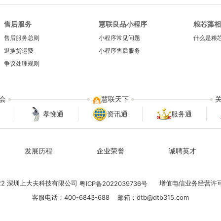
售后服务
慧联良品小程序
粮芯藻相
售后服务总则
小程序常见问题
什么是粮
退换货运费
小程序售后服务
争议处理规则
会
慧联天下
孝悌通
资讯通
服务通
发展历程
企业荣誉
诚聘英才
022 深圳上大夫科技有限公司
增值电信业务经营许
粤ICP备2022039736号
客服电话：400-6843-688 邮箱：dtb@dtb315.com