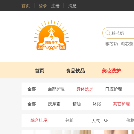
首页
|
登录
注册
|
消息
粮芯奶
粮芯藻
首页
食品饮品
美妆洗护
全部
面部护理
身体洗护
口腔护理
全部
按摩霜
精油
沐浴
其它护理
综合排序
包邮
价
人气