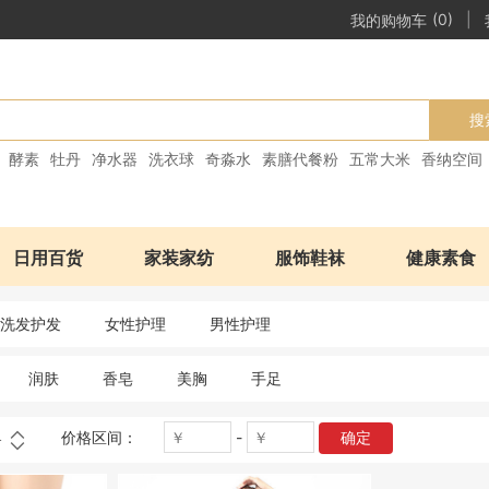
|
我的购物车
(0)
搜
酵素
牡丹
净水器
洗衣球
奇淼水
素膳代餐粉
五常大米
香纳空间
日用百货
家装家纺
服饰鞋袜
健康素食
洗发护发
女性护理
男性护理
润肤
香皂
美胸
手足
价格区间：
-
确定
格