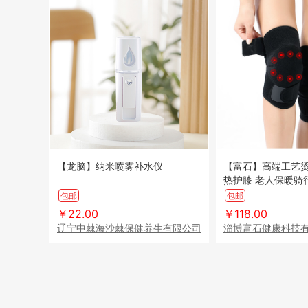
【龙脑】纳米喷雾补水仪
【富石】高端工艺
热护膝 老人保暖骑
包邮
包邮
￥22.00
￥118.00
辽宁中棘海沙棘保健养生有限公司
淄博富石健康科技