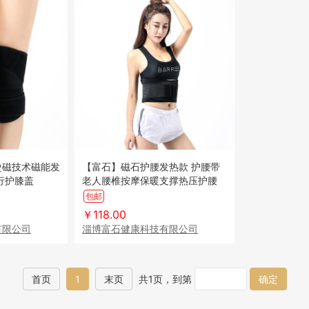
烫磁技术磁能发
【富石】磁石护腰发热款 护腰带
行护膝盖
老人腰椎按摩保暖支撑热压护腰
包邮
￥118.00
有限公司
淄博富石健康科技有限公司
首页
1
末页
共1页，到第
确定