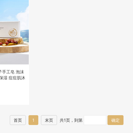
子手工皂 泡沫
保湿 痘痘肌沐
首页
1
末页
共1页，到第
确定