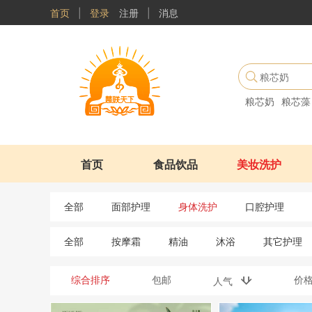
首页
|
登录
注册
|
消息
粮芯奶
粮芯藻
首页
食品饮品
美妆洗护
全部
面部护理
身体洗护
口腔护理
全部
按摩霜
精油
沐浴
其它护理
综合排序
包邮
价
人气