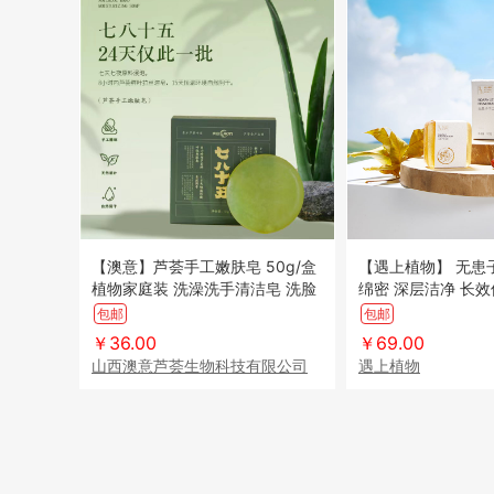
【澳意】芦荟手工嫩肤皂 50g/盒
【遇上植物】 无患
植物家庭装 洗澡洗手清洁皂 洗脸
绵密 深层洁净 长效
洁面肥皂
浴的 选择
包邮
包邮
￥36.00
￥69.00
山西澳意芦荟生物科技有限公司
遇上植物