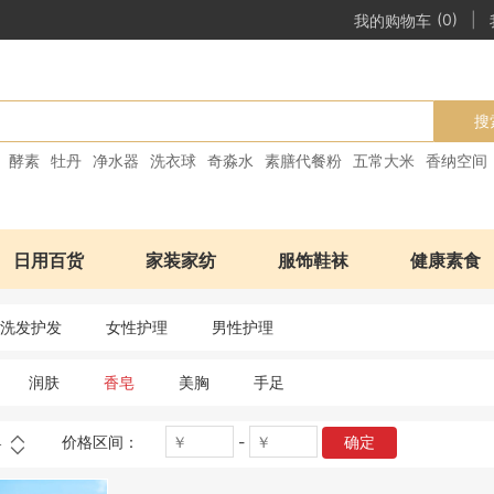
|
我的购物车
(0)
搜
酵素
牡丹
净水器
洗衣球
奇淼水
素膳代餐粉
五常大米
香纳空间
日用百货
家装家纺
服饰鞋袜
健康素食
洗发护发
女性护理
男性护理
润肤
香皂
美胸
手足
价格区间：
-
确定
格