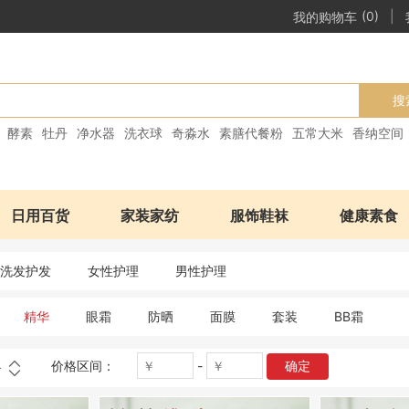
|
我的购物车
(0)
搜
酵素
牡丹
净水器
洗衣球
奇淼水
素膳代餐粉
五常大米
香纳空间
日用百货
家装家纺
服饰鞋袜
健康素食
洗发护发
女性护理
男性护理
精华
眼霜
防晒
面膜
套装
BB霜
价格区间：
-
确定
格