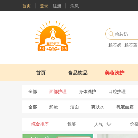
首页
|
登录
注册
|
消息
粮芯奶
粮芯藻
首页
食品饮品
美妆洗护
全部
面部护理
身体洗护
口腔护理
全部
卸妆
洁面
爽肤水
乳液面霜
综合排序
包邮
价
人气