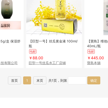
盒 保湿舒
【巨型一号】丝瓜黄金液 100ml/
【寶島】维他
瓶
40mL/瓶
包邮
包邮
￥88.00
￥445.00
科技有限公司
巨型一号丝瓜水工厂店铺
寶島本舖
首页
1
末页
共1页，到第
确定