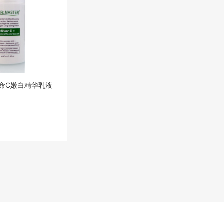
命C嫩白精华乳液