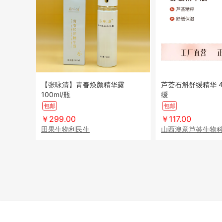
【张咏清】青春焕颜精华露
芦荟石斛舒缓精华 45g/
100ml/瓶
缓
包邮
包邮
￥299.00
￥117.00
田果生物利民生
山西澳意芦荟生物