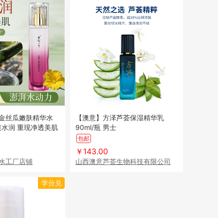
金丝瓜嫩肤精华水
【澳意】方泽芦荟保湿精华乳
沁爽水润 重现净透美肌
90ml/瓶 男士
包邮
￥143.00
水工厂店铺
山西澳意芦荟生物科技有限公司
学分兑