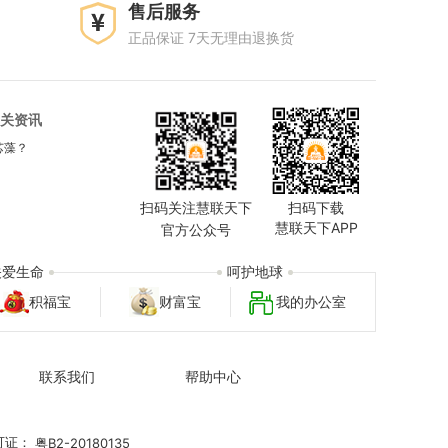
售后服务
正品保证 7天无理由退换货
关资讯
芯藻？
扫码关注慧联天下
扫码下载
慧联天下APP
官方公众号
关爱生命
呵护地球
积福宝
财富宝
我的办公室
联系我们
帮助中心
可证：
粤B2-20180135