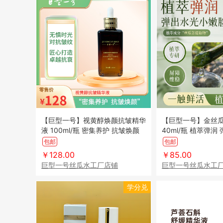
【巨型一号】视黄醇焕颜抗皱精华
【巨型一号】金丝
液 100ml/瓶 密集养护 抗皱焕颜
40ml/瓶 植萃弹润
脸
包邮
包邮
￥128.00
￥85.00
巨型一号丝瓜水工厂店铺
巨型一号丝瓜水工
学分兑