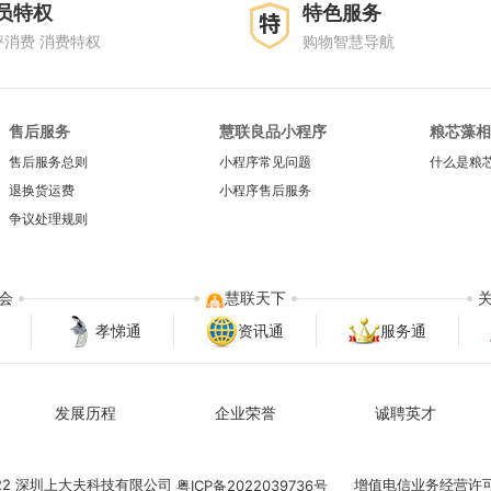
员特权
特色服务
评消费 消费特权
购物智慧导航
售后服务
慧联良品小程序
粮芯藻相
售后服务总则
小程序常见问题
什么是粮
退换货运费
小程序售后服务
争议处理规则
会
慧联天下
孝悌通
资讯通
服务通
发展历程
企业荣誉
诚聘英才
022 深圳上大夫科技有限公司
增值电信业务经营许
粤ICP备2022039736号