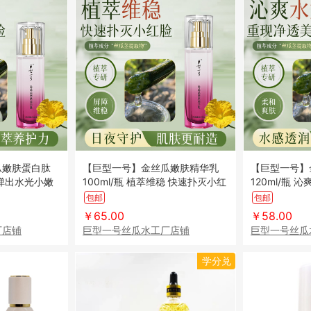
瓜嫩肤蛋白肽
【巨型一号】金丝瓜嫩肤精华乳
【巨型一号】
 弹出水光小嫩
100ml/瓶 植萃维稳 快速扑灭小红
120ml/瓶 
脸
包邮
包邮
￥65.00
￥58.00
厂店铺
巨型一号丝瓜水工厂店铺
巨型一号丝瓜
学分兑