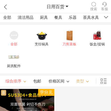
日用百货
搜索
客服
全部
清洁用品
厨具
餐具
乐器
茶具水具
健
全部
烹饪锅具
刀剪菜板
饭盒/提锅
厨房配件
综合排序
包邮
价格区间
类型
学分兑
B