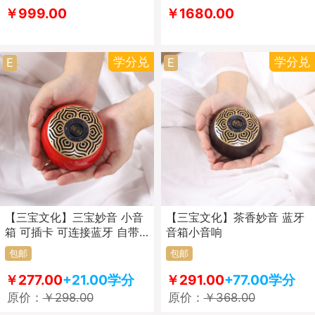
￥999.00
￥1680.00
学分兑
学分兑
E
E
【三宝文化】三宝妙音 小音
【三宝文化】茶香妙音 蓝牙
箱 可插卡 可连接蓝牙 自带
音箱小音响
108首禅乐 音响
包邮
包邮
￥277.00
+21.00学分
￥291.00
+77.00学分
原价：
￥298.00
原价：
￥368.00