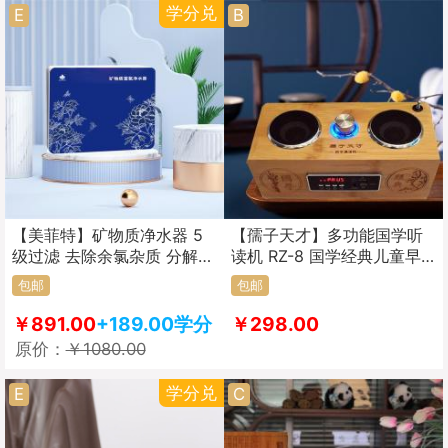
学分兑
E
B
【美菲特】矿物质净水器 5
【孺子天才】多功能国学听
级过滤 去除余氯杂质 分解有
读机 RZ-8 国学经典儿童早
害物质 不用电 无废水
教环保木质国学机
包邮
包邮
￥891.00
+189.00学分
￥298.00
原价：
￥1080.00
学分兑
E
C