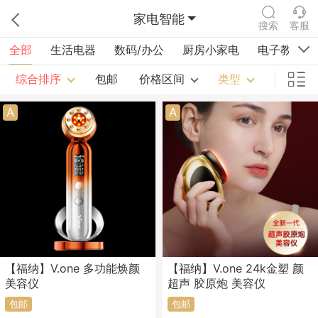
家电智能
搜索
客服
全部
生活电器
数码/办公
厨房小家电
电子教育
综合排序
包邮
价格区间
类型
A
A
【福纳】V.one 多功能焕颜
【福纳】V.one 24k金塑 颜
美容仪
超声 胶原炮 美容仪
包邮
包邮