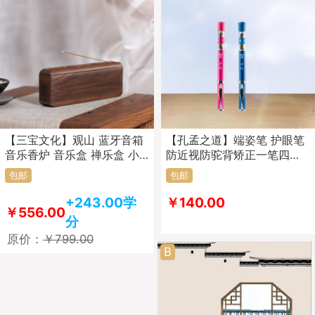
【三宝文化】观山 蓝牙音箱
【孔孟之道】端姿笔 护眼笔
音乐香炉 音乐盒 禅乐盒 小
防近视防驼背矫正一笔四用
音箱 内置120首原创音乐
正姿笔
包邮
包邮
+243.00学
￥140.00
￥556.00
分
原价：
￥799.00
B