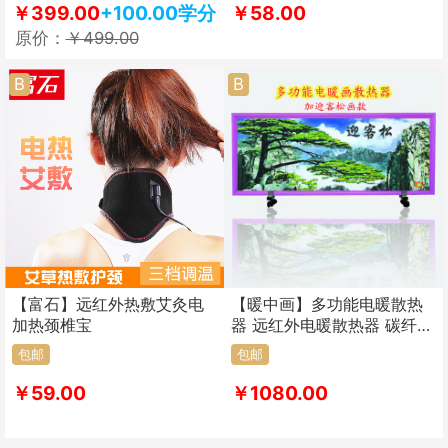
￥399.00
+100.00学分
￥58.00
原价：
￥499.00
B
B
【富石】远红外热敷艾灸电
【暖中画】多功能电暖散热
加热颈椎宝
器 远红外电暖散热器 碳纤维
电暖器 可取暖的装饰画
包邮
包邮
￥59.00
￥1080.00