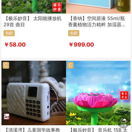
【极乐妙音】 太阳能播放机
【香纳】空间原液 55ml/瓶
29首 曲目
香薰植物活力精粹 加湿器专
用 室内熏香家用
包邮
包邮
￥58.00
￥999.00
C
C
【清溪湾】儿童国学故事教
【极乐妙音】 音乐机 15B 太