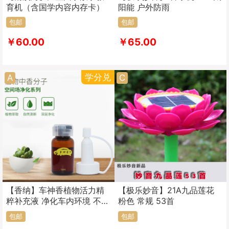
育机（含国学内容内存卡）
阳能 户外防雨
包邮
包邮
￥60.00
￥65.00
学分兑
A
C
【香纳】车神香植物活力精
【极乐妙音】21A九品莲花
粹补充液 净化车内环境 不含
粉色 常规 53首
香薰机
包邮
包邮