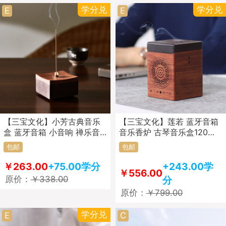
学分兑
学分兑
E
E
【三宝文化】小芳古典音乐
【三宝文化】莲若 蓝牙音箱
盒 蓝牙音箱 小音响 禅乐音
音乐香炉 古琴音乐盒120首
响
原创禅乐
包邮
包邮
￥263.00
+75.00学分
+243.00学
￥556.00
原价：
￥338.00
分
原价：
￥799.00
学分兑
E
C