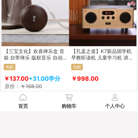
【三宝文化】欢喜禅乐盒 音
【孔孟之道】K7新品国学机
箱 自带禅乐 版权音乐 自动
早教听读机 儿童学习机 讲座
关机 蓝牙连接 小巧便携
款熏听机胎教机
包邮
包邮
￥137.00
+31.00学分
￥998.00
原价：
￥168.00
D
C
首页
购物车
个人中心