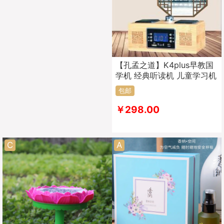
【孔孟之道】K4plus早教国
学机 经典听读机 儿童学习机
包邮
￥298.00
C
A