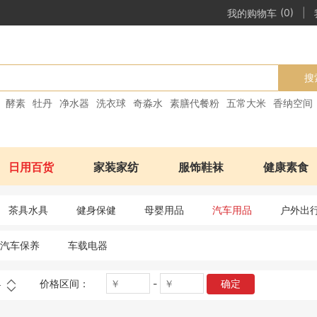
|
我的购物车
(0)
搜
酵素
牡丹
净水器
洗衣球
奇淼水
素膳代餐粉
五常大米
香纳空间
日用百货
家装家纺
服饰鞋袜
健康素食
茶具水具
健身保健
母婴用品
汽车用品
户外出
汽车保养
车载电器
价格区间：
-
确定
格