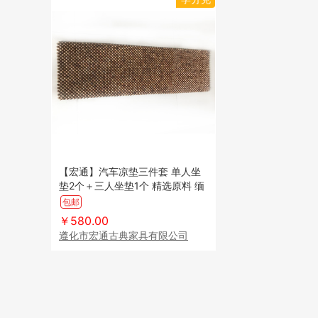
【宏通】汽车凉垫三件套 单人坐
垫2个＋三人坐垫1个 精选原料 缅
甸花梨 香味淡雅 香韵持久
包邮
￥580.00
遵化市宏通古典家具有限公司