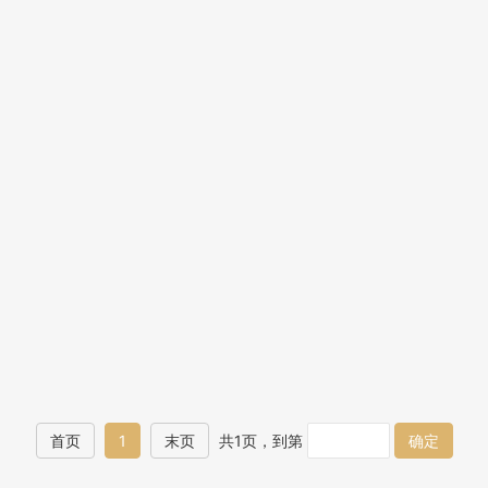
首页
1
末页
共1页，到第
确定