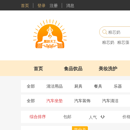
首页
|
登录
注册
|
消息
粮芯奶
粮芯藻
首页
食品饮品
美妆洗护
全部
清洁用品
厨具
餐具
乐器
全部
汽车坐垫
汽车装饰
汽车清洁
综合排序
包邮
价
人气
学分兑