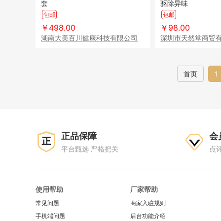
套
驱除异味
包邮
包邮
￥498.00
￥98.00
湖南大美百川健康科技有限公司
深圳市天然堂商贸
首页
1
正品保障
会
平台甄选 严格把关
点
使用帮助
厂家帮助
常见问题
商家入驻规则
手机端问题
后台功能介绍