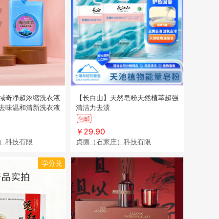
域奇净超浓缩洗衣液
【长白山】天然皂粉天然植萃超强
去味温和清新洗衣液
清洁力去渍
包邮
￥29.90
）科技有限
贞德（石家庄）科技有限
学分兑