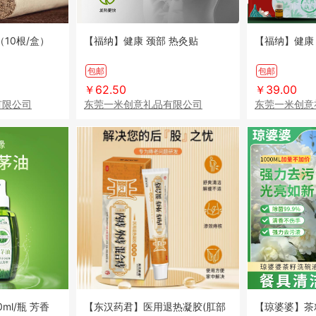
10根/盒）
【福纳】健康 颈部 热灸贴
【福纳】健康
包邮
包邮
￥62.50
￥39.00
有限公司
东莞一米创意礼品有限公司
东莞一米创意
ml/瓶 芳香
【东汉药君】医用退热凝胶(肛部
【琼婆婆】茶籽