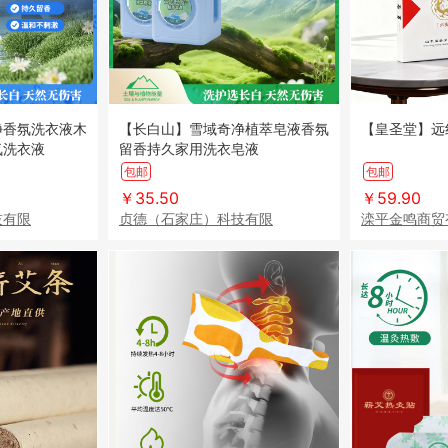
净香氛洗衣液木
【长白山】雪域奇净植萃皂液香氛
【皇圣堂】远
氛洗衣液
留香持久家用洗衣皂液
包邮
包邮
￥35.50
￥59.90
技有限
贞德（石家庄）科技有限
滦平金鸣商贸