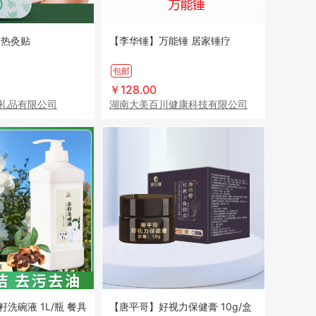
 热灸贴
【李华锤】万能锤 居家锤疗
包邮
￥128.00
礼品有限公司
湖南大美百川健康科技有限公司
洗碗液 1L/瓶 餐具
【唐平哥】好视力保健膏 10g/盒