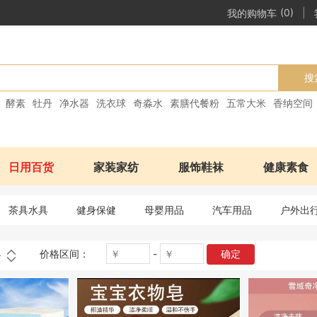
|
我的购物车
(0)
搜
酵素
牡丹
净水器
洗衣球
奇淼水
素膳代餐粉
五常大米
香纳空间
日用百货
家装家纺
服饰鞋袜
健康素食
茶具水具
健身保健
母婴用品
汽车用品
户外出
价格区间：
-
确定
格