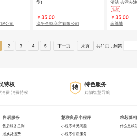
型)
清洁 去污去
包邮
￥35.00
￥35.00
有限公司
滦平金鸣商贸有限公司
琼婆婆
2
3
4
5
下一页
末页
共11页，到第
员特权
特色服务
评消费 消费特权
购物智慧导航
售后服务
慧联良品小程序
粮芯藻相
售后服务总则
小程序常见问题
什么是粮
退换货运费
小程序售后服务