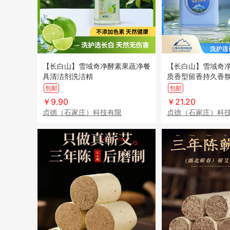
【长白山】雪域奇净酵素果蔬净餐
【长白山】雪域奇
具清洁剂洗洁精
质香型留香持久香
包邮
包邮
￥9.90
￥21.20
贞德（石家庄）科技有限
贞德（石家庄）科