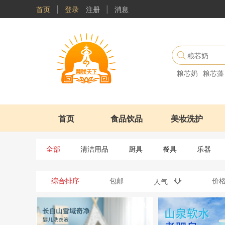
首页
|
登录
注册
|
消息
粮芯奶
粮芯藻
首页
食品饮品
美妆洗护
全部
清洁用品
厨具
餐具
乐器
综合排序
包邮
价
人气