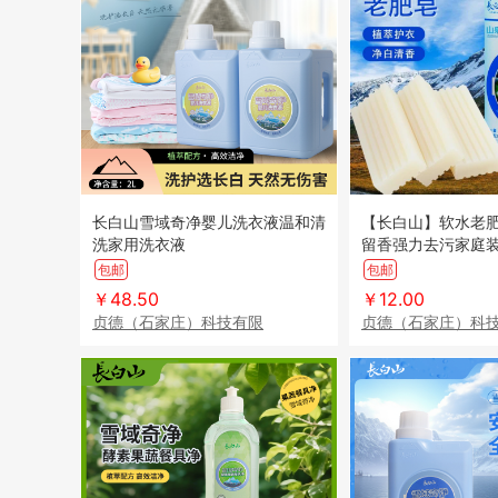
长白山雪域奇净婴儿洗衣液温和清
【长白山】软水老
洗家用洗衣液
留香强力去污家庭
包邮
包邮
￥48.50
￥12.00
贞德（石家庄）科技有限
贞德（石家庄）科