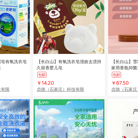
肥皂有氧洗衣皂
【长白山】有氧洗衣皂强效去渍持
【长白山】雪
装
久留香婴儿皂
家用香氛抑菌
包邮
包邮
￥14.20
￥67.50
技有限
贞德（石家庄）科技有限
贞德（石家庄