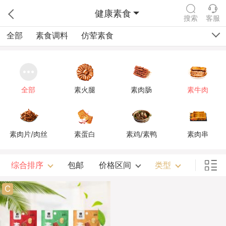
健康素食
搜索
客服
全部
素食调料
仿荤素食
全部
素火腿
素肉肠
素牛肉
素肉片/肉丝
素蛋白
素鸡/素鸭
素肉串
综合排序
包邮
价格区间
类型
C