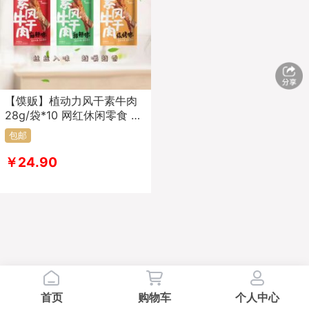
【馍贩】植动力风干素牛肉
28g/袋*10 网红休闲零食 植
物肉大豆蛋白 素食 牛肉干
包邮
￥24.90
首页
购物车
个人中心