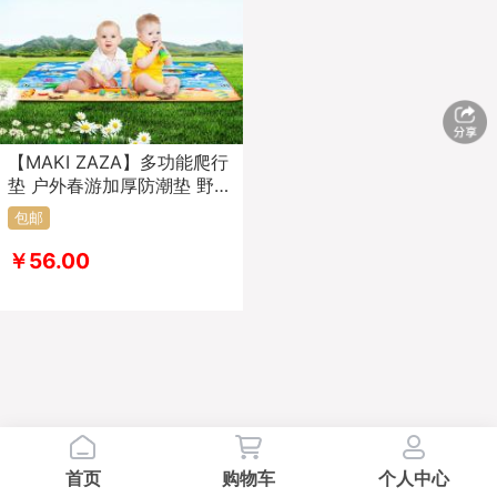
【MAKI ZAZA】多功能爬行
垫 户外春游加厚防潮垫 野餐
垫 隔寒防潮 PE款 MKZ-010
包邮
￥56.00
首页
购物车
个人中心