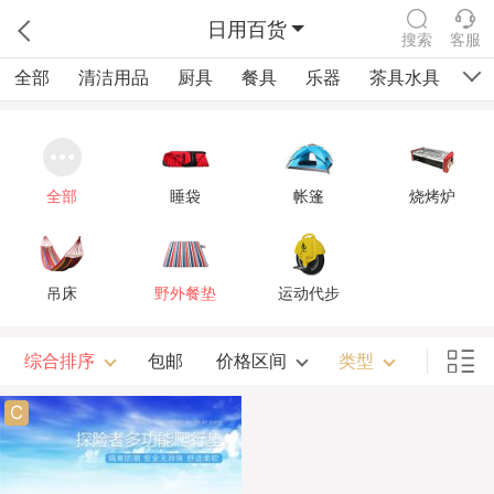
日用百货
搜索
客服
全部
清洁用品
厨具
餐具
乐器
茶具水具
健
全部
睡袋
帐篷
烧烤炉
吊床
野外餐垫
运动代步
综合排序
包邮
价格区间
类型
C