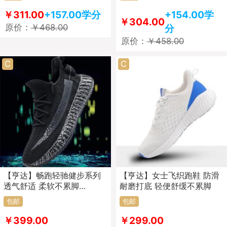
￥311.00
+157.00学分
+154.00学
￥304.00
原价：
￥468.00
分
原价：
￥458.00
C
C
【亨达】畅跑轻驰健步系列
【亨达】女士飞织跑鞋 防滑
透气舒适 柔软不累脚
耐磨打底 轻便舒缓不累脚
93961504
包邮
包邮
￥399.00
￥299.00