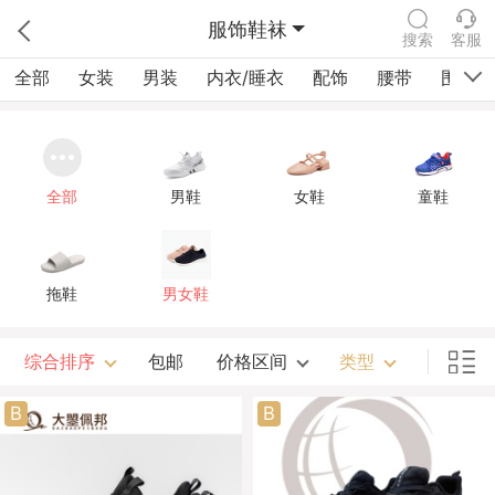
服饰鞋袜
搜索
客服
全部
女装
男装
内衣/睡衣
配饰
腰带
围巾/
全部
男鞋
女鞋
童鞋
拖鞋
男女鞋
综合排序
包邮
价格区间
类型
B
B