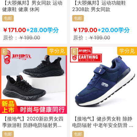
【大曌佩邦】男女同款 运动
【大曌佩邦】运动功能鞋
健康鞋 健康 休闲
2308款 男女同款
包邮
包邮
￥171.00
+28.00学分
￥179.00
+20.00学分
原价：
￥199.00
原价：
￥199.00
学分兑
学分兑
E
E
【接地气】2020新款男女四
【接地气】健步男女鞋 除静
季旅游鞋 防静电防辐射男鞋
电防辐射 中老年安全防滑 运
女鞋潮鞋休闲网面鞋
动网面老人鞋
包邮
包邮