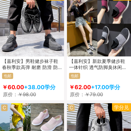
【嘉利安】男鞋健步袜子鞋
【嘉利安】新款夏季健步鞋
春秋季款高弹 耐磨 防滑 防
一体针织 透气防脚臭休闲鞋
脚臭 运动休闲 198款
女款302款
包邮
包邮
￥60.00
+38.00学分
￥62.00
+17.00学分
原价：
￥98.00
原价：
￥79.00
学分兑
C
C