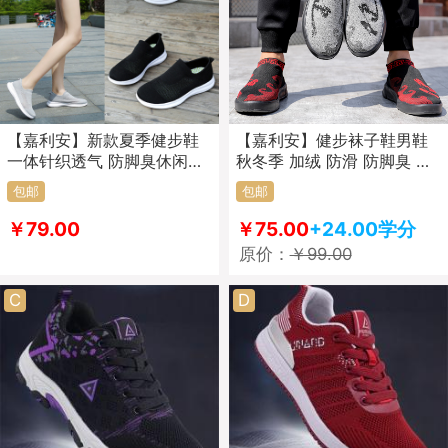
【嘉利安】新款夏季健步鞋
【嘉利安】健步袜子鞋男鞋
一体针织透气 防脚臭休闲鞋
秋冬季 加绒 防滑 防脚臭 轻
女款 303款
盈 舒适 保暖 针织 192加绒
包邮
包邮
款
￥79.00
￥75.00
+24.00学分
原价：
￥99.00
C
D