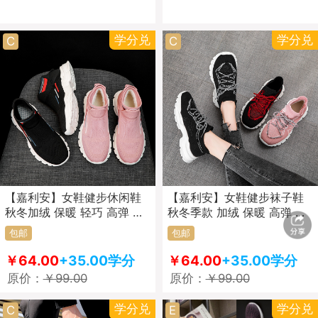
学分兑
学分兑
C
C
【嘉利安】女鞋健步休闲鞋
【嘉利安】女鞋健步袜子鞋
秋冬加绒 保暖 轻巧 高弹 耐
秋冬季款 加绒 保暖 高弹 耐
磨 防滑 防脚臭 袜子鞋 195
磨 防滑 防脚臭 运动休闲
包邮
包邮
加绒款
193加绒款
￥64.00
+35.00学分
￥64.00
+35.00学分
原价：
￥99.00
原价：
￥99.00
学分兑
学分兑
C
E