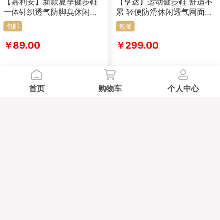
【嘉利安】新款夏季健步鞋
【亨达】运动健步鞋 舒适不
一体针织透气防脚臭休闲鞋
累 轻便防滑休闲透气网面单
男款206款
鞋
包邮
包邮
￥89.00
￥299.00
C
C
首页
购物车
个人中心
【亨达】男士飞织跑鞋 防滑
【亨达】运动健步鞋 舒适不
耐磨 柔软舒适不累脚
累 轻便防滑休闲透气网面单
鞋
包邮
包邮