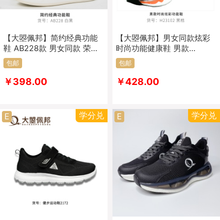
【大曌佩邦】简约经典功能
【大曌佩邦】男女同款炫彩
鞋 AB228款 男女同款 荣获
时尚功能健康鞋 男款
新型功能健康鞋专利
H23102 女款H23110 荣获
包邮
包邮
新型功能健康鞋专利
￥398.00
￥428.00
学分兑
学分兑
E
E