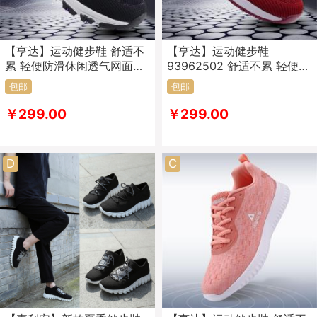
【亨达】运动健步鞋 舒适不
【亨达】运动健步鞋
累 轻便防滑休闲透气网面单
93962502 舒适不累 轻便防
鞋
滑休闲透气网面单鞋
包邮
包邮
￥299.00
￥299.00
D
C