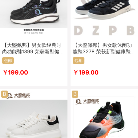
【大曌佩邦】男女款经典时
【大曌佩邦】男女款休闲功
尚功能鞋1399 荣获新型健康
能鞋3278 荣获新型健康鞋专
鞋专利
利
包邮
包邮
￥199.00
￥199.00
B
B