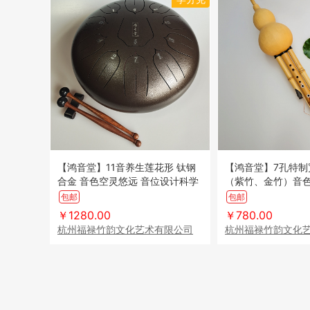
【鸿音堂】11音养生莲花形 钛钢
【鸿音堂】7孔特制
合金 音色空灵悠远 音位设计科学
（紫竹、金竹）音色
共鸣好 易于学习掌握（顺丰到
广 制作精细 适应
包邮
包邮
付）
付）
￥1280.00
￥780.00
杭州福禄竹韵文化艺术有限公司
杭州福禄竹韵文化