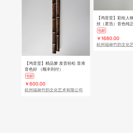
【鸿音堂】彩绘人
丝（君浩）音色纯正
透 共振性好 适合
包邮
到付）
￥1680.00
杭州福禄竹韵文化
【鸿音堂】精品箫 发音轻松 音准
音色好 （顺丰到付）
包邮
￥600.00
杭州福禄竹韵文化艺术有限公司