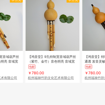
宽音域葫芦丝
【鸿音堂】9孔特制宽音域葫芦丝
【鸿音堂】特
明亮 音域宽
（紫竹、金竹）音色明亮 音域宽
通透 发音灵敏
性广（顺丰到
广 制作精细 适应性广（顺丰到
顺丰到付
包邮
包邮
付）
￥780.00
￥780.00
艺术有限公司
杭州福禄竹韵文化艺术有限公司
杭州福禄竹韵