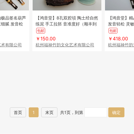
物极品签名葫芦
【鸿音堂】8孔双腔埙 陶土经自然
【鸿音堂】精
细腻 发音松
练泥 手工拉胚 音准度好（顺丰到
发音轻松 灵敏
演奏收藏（顺丰
付）
包邮
包邮
￥150.00
￥418.00
艺术有限公司
杭州福禄竹韵文化艺术有限公司
杭州福禄竹韵
首页
1
末页
共1页，到第
确定