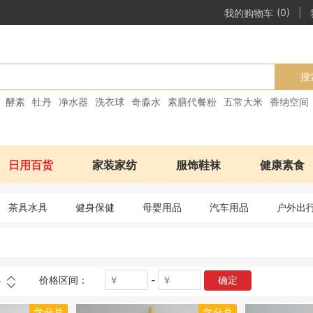
|
我的购物车
(0)
搜
酵素
牡丹
净水器
洗衣球
奇淼水
素膳代餐粉
五常大米
香纳空间
日用百货
家装家纺
服饰鞋袜
健康素食
茶具水具
健身保健
母婴用品
汽车用品
户外出
价格区间：
-
确定
格
学分兑
学分兑