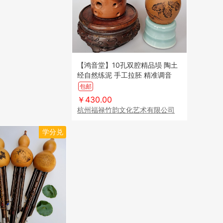
【鸿音堂】10孔双腔精品埙 陶土
经自然练泥 手工拉胚 精准调音
（顺丰到付）
包邮
￥430.00
杭州福禄竹韵文化艺术有限公司
学分兑