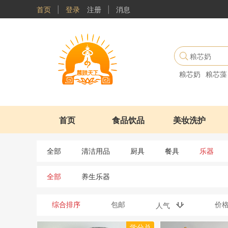
首页
|
登录
注册
|
消息
粮芯奶
粮芯藻
首页
食品饮品
美妆洗护
全部
清洁用品
厨具
餐具
乐器
全部
养生乐器
综合排序
包邮
价
人气
学分兑