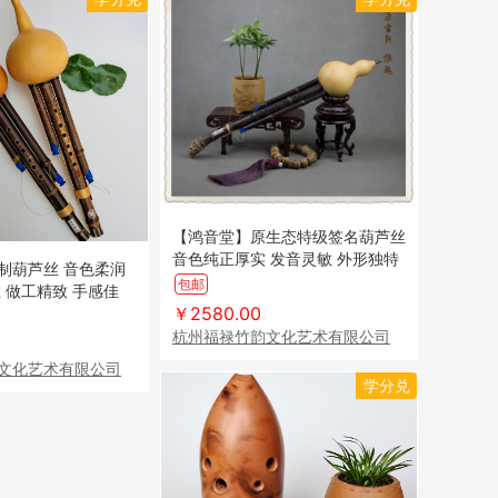
【鸿音堂】原生态特级签名葫芦丝
音色纯正厚实 发音灵敏 外形独特
制葫芦丝 音色柔润
适合演奏收藏（顺丰到付）
包邮
 做工精致 手感佳
￥2580.00
杭州福禄竹韵文化艺术有限公司
文化艺术有限公司
学分兑