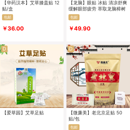
【华药汉本】艾草膝盖贴 12
【龙脑】眼贴 冰贴 清凉舒爽
贴/盒
缓解眼部疲劳 萃取龙脑樟树
包邮
包邮
￥36.00
￥49.90
D
D
【爱草园】艾草足贴
【微廉美】老北京足贴 50
贴/包
包邮