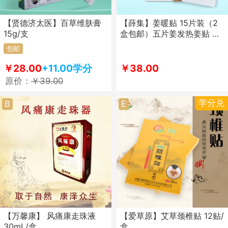
【贤德济太医】百草维肤膏
【薛集】姜暖贴 15片装（2
15g/支
盒包邮）五片姜发热姜贴 膝
盖颈椎 热敷 保暖贴 足贴
包邮
￥28.00
+11.00学分
￥38.00
原价：
￥39.00
学分兑
B
E
【万馨康】 风痛康走珠液
【爱草原】艾草颈椎贴 12贴/
30mL/盒
盒