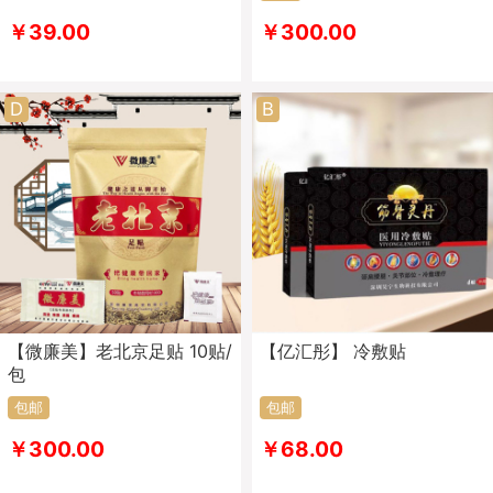
￥39.00
￥300.00
D
B
【微廉美】老北京足贴 10贴/
【亿汇彤】 冷敷贴
包
包邮
包邮
￥300.00
￥68.00