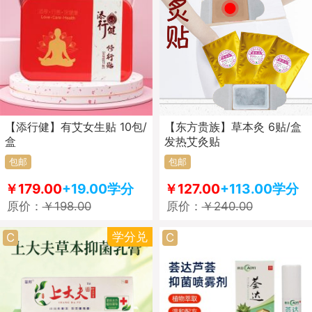
【添行健】有艾女生贴 10包/
【东方贵族】草本灸 6贴/盒
盒
发热艾灸贴
包邮
包邮
￥179.00
+19.00学分
￥127.00
+113.00学分
原价：
￥198.00
原价：
￥240.00
学分兑
C
C