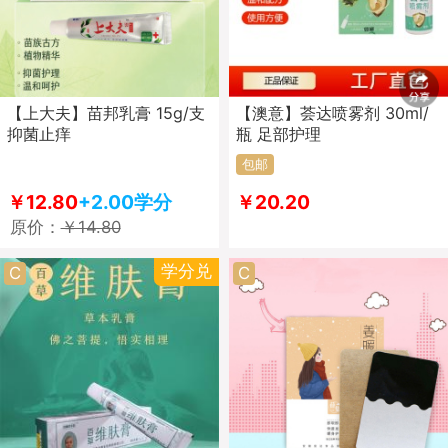
【上大夫】苗邦乳膏 15g/支
【澳意】荟达喷雾剂 30ml/
抑菌止痒
瓶 足部护理
包邮
￥12.80
+2.00学分
￥20.20
原价：
￥14.80
学分兑
C
C