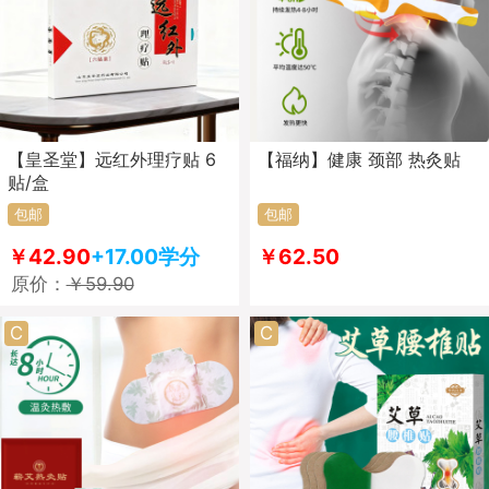
【皇圣堂】远红外理疗贴 6
【福纳】健康 颈部 热灸贴
贴/盒
包邮
包邮
￥42.90
+17.00学分
￥62.50
原价：
￥59.90
C
C