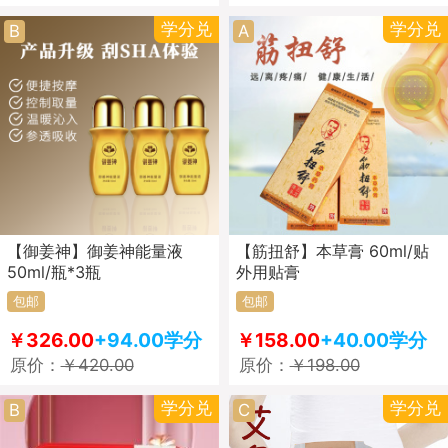
学分兑
学分兑
B
A
【御姜神】御姜神能量液
【筋扭舒】本草膏 60ml/贴
50ml/瓶*3瓶
外用贴膏
包邮
包邮
￥326.00
+94.00学分
￥158.00
+40.00学分
原价：
￥420.00
原价：
￥198.00
学分兑
学分兑
B
C