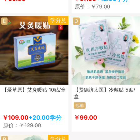
原价：
￥79.00
学分兑
E
D
【爱草原】艾灸暖贴 10贴/盒
【贤德济太医】冷敷贴 5贴/
盒
包邮
￥109.00
+20.00学分
￥99.00
原价：
￥129.00
学分兑
B