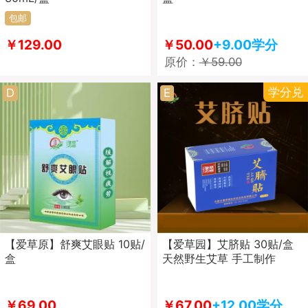
包邮
￥129.00
￥50.00
+9.00学分
原价：
￥59.00
学分兑
D
E
【爱草原】舒爽艾眼贴 10贴/
【爱草园】艾脐贴 30贴/盒
盒
天然野生艾草 手工制作
￥69.00
￥67.00
+12.00学分