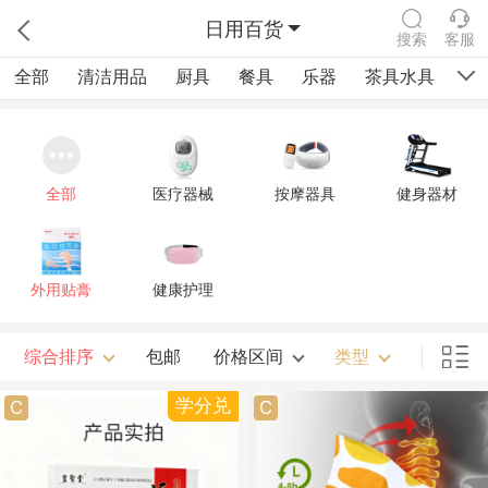
日用百货
搜索
客服
全部
清洁用品
厨具
餐具
乐器
茶具水具
健
全部
医疗器械
按摩器具
健身器材
外用贴膏
健康护理
综合排序
包邮
价格区间
类型
学分兑
C
C