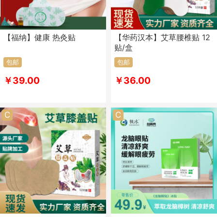
【福纳】健康 热灸贴
【华药汉本】艾草腰椎贴 12
贴/盒
包邮
包邮
￥39.00
￥36.00
C
C