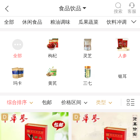
食品饮品
搜索
客服
全部
休闲食品
粮油调味
瓜果蔬菜
饮料冲调
四
全部
枸杞
灵芝
人参
银耳
玛卡
黄芪
三七
综合排序
包邮
价格区间
类型
D
D