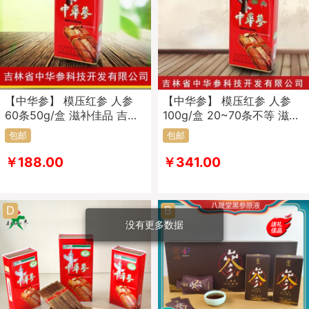
【中华参】 模压红参 人参
【中华参】 模压红参 人参
60条50g/盒 滋补佳品 吉林
100g/盒 20~70条不等 滋补
老字号
佳品 吉林老字号
包邮
包邮
￥188.00
￥341.00
D
B
没有更多数据