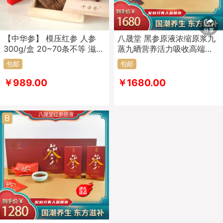
【中华参】 模压红参 人参
八晟堂 黑参原液浓缩原浆九
300g/盒 20~70条不等 滋补
蒸九晒营养活力吸收高端礼
佳品 吉林老字号
品35ml*30袋
包邮
包邮
￥989.00
￥1680.00
B