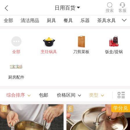
日用百货
搜索
客服
全部
清洁用品
厨具
餐具
乐器
茶具水具
健
全部
烹饪锅具
刀剪菜板
饭盒/提锅
厨房配件
综合排序
包邮
价格区间
类型
学分兑
E
E