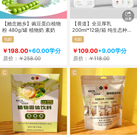
【她念她乡】豌豆蛋白植物
【畏道】全豆厚乳
粉 480g/罐 植物奶 素奶
200ml*12袋/箱 纯生态种植
大豆 豆乳 素奶
包邮
包邮
￥198.00
+60.00学分
￥109.00
+9.00学分
原价：
￥258.00
原价：
￥118.00
C
C