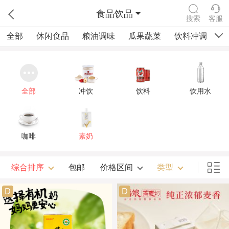
食品饮品
搜索
客服
全部
休闲食品
粮油调味
瓜果蔬菜
饮料冲调
四
全部
冲饮
饮料
饮用水
咖啡
素奶
综合排序
包邮
价格区间
类型
D
D