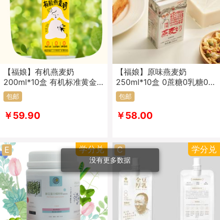
【福娘】有机燕麦奶
【福娘】原味燕麦奶
200ml*10盒 有机标准黄金
250ml*10盒 0蔗糖0乳糖0防
产区 0蔗糖0乳糖0胆固醇0
腐剂0反式脂肪酸0胆固醇0
包邮
包邮
香精
香精
￥59.90
￥58.00
学分兑
学分兑
E
C
没有更多数据