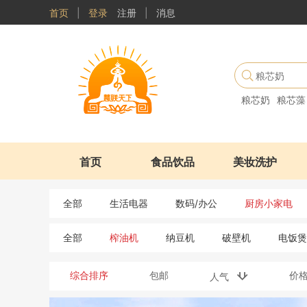
首页
|
登录
注册
|
消息
粮芯奶
粮芯藻
首页
食品饮品
美妆洗护
全部
生活电器
数码/办公
厨房小家电
全部
榨油机
纳豆机
破壁机
电饭煲
综合排序
包邮
价
人气