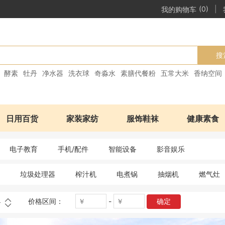
|
我的购物车
(0)
搜
酵素
牡丹
净水器
洗衣球
奇淼水
素膳代餐粉
五常大米
香纳空间
日用百货
家装家纺
服饰鞋袜
健康素食
电子教育
手机/配件
智能设备
影音娱乐
垃圾处理器
榨汁机
电煮锅
抽烟机
燃气灶
价格区间：
-
确定
格