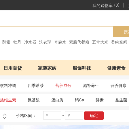
|
我的购物车
(0)
搜
酵素
牡丹
净水器
洗衣球
奇淼水
素膳代餐粉
五常大米
香纳空间
日用百货
家装家纺
服饰鞋袜
健康素食
饮料冲调
四季茗茶
营养成分
滋补养生
营养健康
B族维生素
氨基酸
蛋白质
钙Ca
酵素
益生菌
价格区间：
-
确定
格