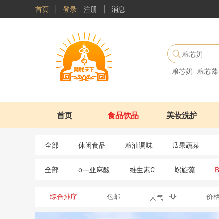
首页
|
登录
注册
|
消息
粮芯奶
粮芯藻
首页
食品饮品
美妆洗护
全部
休闲食品
粮油调味
瓜果蔬菜
全部
α—亚麻酸
维生素C
螺旋藻
综合排序
包邮
价
人气