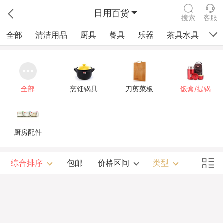
日用百货
搜索
客服
全部
清洁用品
厨具
餐具
乐器
茶具水具
健
全部
烹饪锅具
刀剪菜板
饭盒/提锅
厨房配件
综合排序
包邮
价格区间
类型