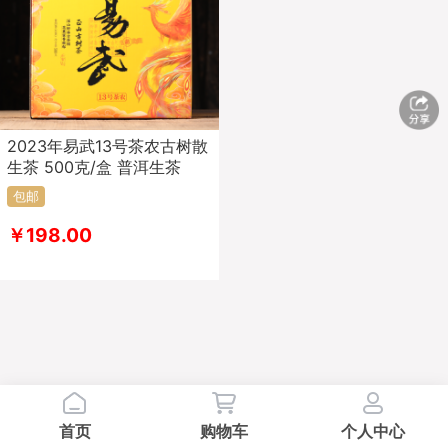
2023年易武13号茶农古树散
生茶 500克/盒 普洱生茶
包邮
￥198.00
首页
购物车
个人中心