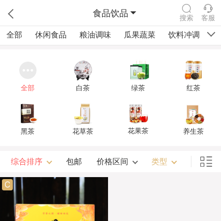
食品饮品
搜索
客服
全部
休闲食品
粮油调味
瓜果蔬菜
饮料冲调
四
全部
白茶
绿茶
红茶
花果茶
黑茶
花草茶
养生茶
综合排序
包邮
价格区间
类型
C