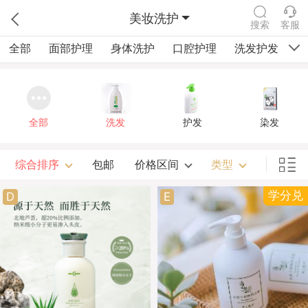
美妆洗护
搜索
客服
全部
面部护理
身体洗护
口腔护理
洗发护发
女
全部
洗发
护发
染发
综合排序
包邮
价格区间
类型
学分兑
D
E