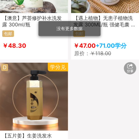
【澳意】芦荟修护补水洗发
【遇上植物】无患子植物洗
露 300ml/瓶
发露 300ML/瓶 强健毛囊 深
没有更多数据
层清洁 清爽蓬松 修复干枯
包邮
包邮
￥48.30
￥47.00
+71.00学分
原价：
￥118.00
学分兑
D
【五片姜】生姜洗发水