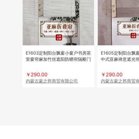
E1603定制阳台飘窗小窗户书房茶
E1605定制阳台
室窗帘麻加竹丝遮阳防晒帘隔断门
中式亚麻禅意遮光
帘
￥290.00
￥290.00
内蒙古蒙之荞商贸有限公司
内蒙古蒙之荞商贸