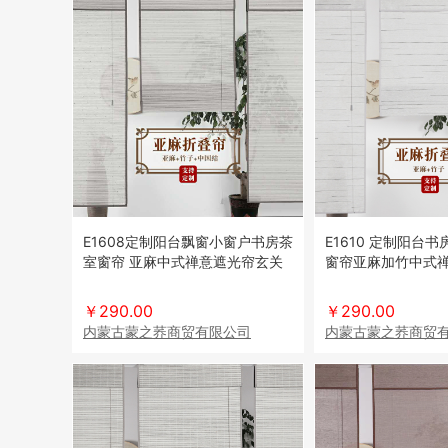
E1608定制阳台飘窗小窗户书房茶
E1610 定制阳台
室窗帘 亚麻中式禅意遮光帘玄关
窗帘亚麻加竹中式
隔断
隔断
￥290.00
￥290.00
内蒙古蒙之荞商贸有限公司
内蒙古蒙之荞商贸