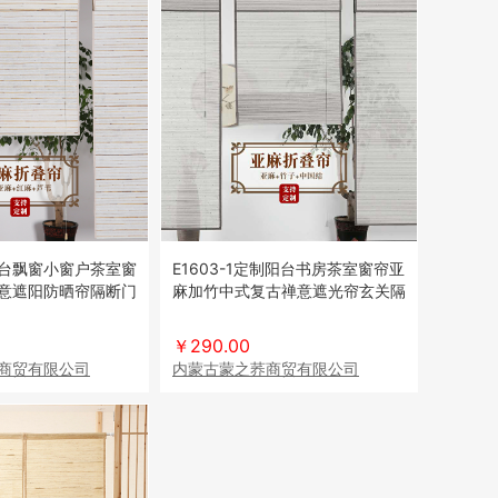
阳台飘窗小窗户茶室窗
E1603-1定制阳台书房茶室窗帘亚
意遮阳防晒帘隔断门
麻加竹中式复古禅意遮光帘玄关隔
断
￥290.00
商贸有限公司
内蒙古蒙之荞商贸有限公司