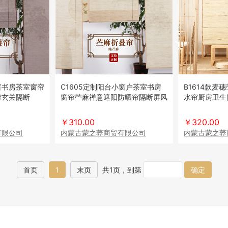
飘窗书房茶室窗帘
C1605定制阳台小窗户茶室书房
B1614款麦
帘玄关隔断
窗帘苎麻禅意遮阳防晒帘隔断屏风
水帘厨房卫生
门帘
日式门帘
￥310.00
￥320.00
有限公司
内蒙古蒙之荞商贸有限公司
内蒙古蒙之荞
首页
1
末页
共1页，到第
确定