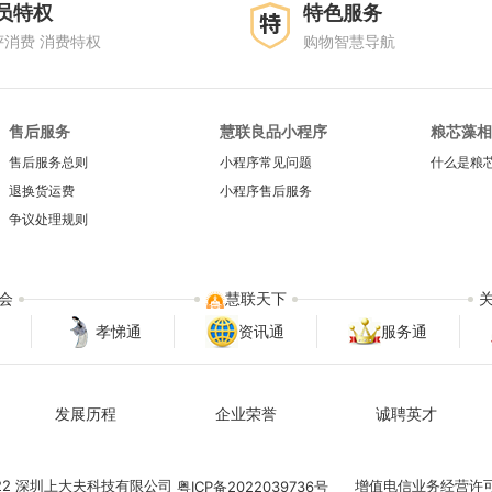
员特权
特色服务
评消费 消费特权
购物智慧导航
售后服务
慧联良品小程序
粮芯藻相
售后服务总则
小程序常见问题
什么是粮
退换货运费
小程序售后服务
争议处理规则
会
慧联天下
孝悌通
资讯通
服务通
发展历程
企业荣誉
诚聘英才
022 深圳上大夫科技有限公司
增值电信业务经营许
粤ICP备2022039736号