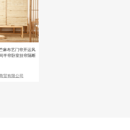
穗苎麻布艺门帘开运风
间半帘卧室挂帘隔断
商贸有限公司