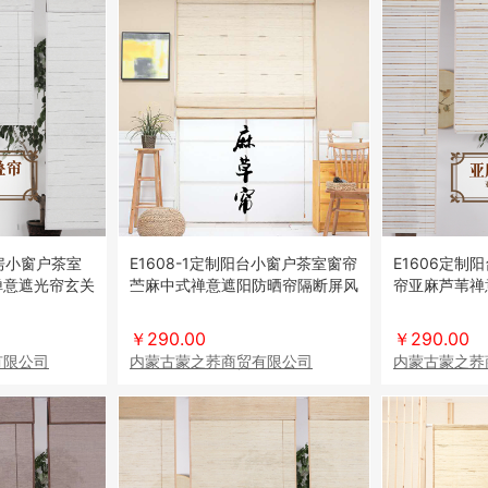
书房小窗户茶室
E1608-1定制阳台小窗户茶室窗帘
E1606定制
禅意遮光帘玄关
苎麻中式禅意遮阳防晒帘隔断屏风
帘亚麻芦苇禅
门帘
帘
￥290.00
￥290.00
有限公司
内蒙古蒙之荞商贸有限公司
内蒙古蒙之荞