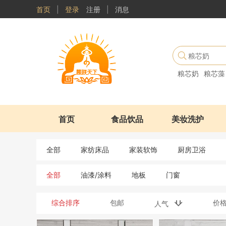
首页
|
登录
注册
|
消息
粮芯奶
粮芯藻
首页
食品饮品
美妆洗护
全部
家纺床品
家装软饰
厨房卫浴
全部
油漆/涂料
地板
门窗
综合排序
包邮
价
人气