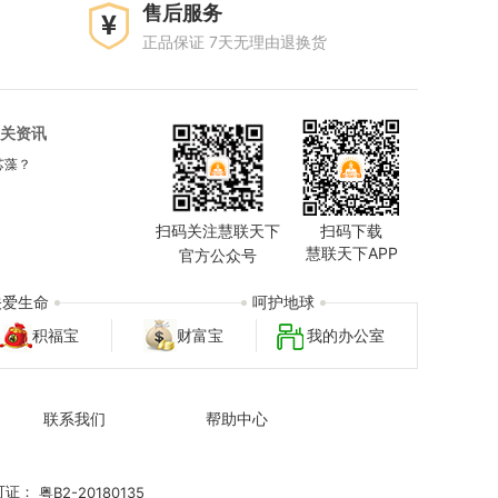
售后服务
正品保证 7天无理由退换货
关资讯
芯藻？
扫码关注慧联天下
扫码下载
慧联天下APP
官方公众号
关爱生命
呵护地球
积福宝
财富宝
我的办公室
联系我们
帮助中心
可证：
粤B2-20180135