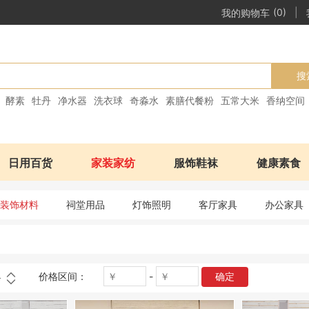
|
我的购物车
(0)
搜
酵素
牡丹
净水器
洗衣球
奇淼水
素膳代餐粉
五常大米
香纳空间
日用百货
家装家纺
服饰鞋袜
健康素食
装饰材料
祠堂用品
灯饰照明
客厅家具
办公家具
价格区间：
-
确定
格