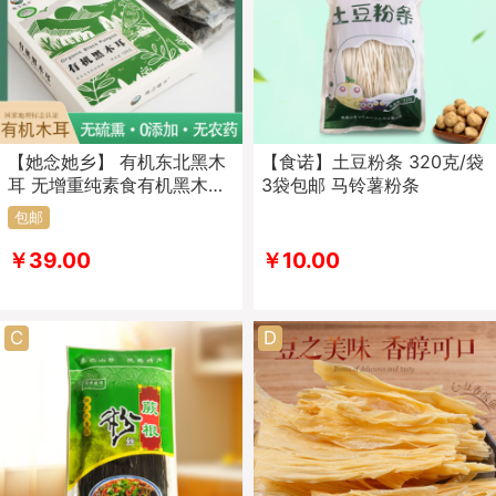
【她念她乡】 有机东北黑木
【食诺】土豆粉条 320克/袋
耳 无增重纯素食有机黑木耳
3袋包邮 马铃薯粉条
东北长白山特产她念她乡农
包邮
产品独立包装无根干货
￥39.00
￥10.00
C
D