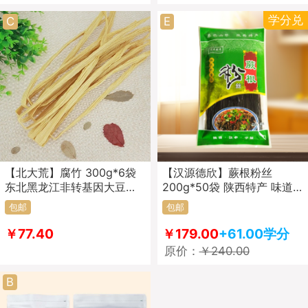
学分兑
C
E
【北大荒】腐竹 300g*6袋
【汉源德欣】蕨根粉丝
东北黑龙江非转基因大豆制
200g*50袋 陕西特产 味道
品 腐竹条
纯正 口感细腻顺滑
包邮
包邮
￥77.40
￥179.00
+61.00学分
原价：
￥240.00
B