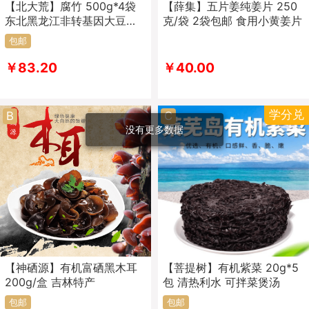
【北大荒】腐竹 500g*4袋
【薛集】五片姜纯姜片 250
东北黑龙江非转基因大豆制
克/袋 2袋包邮 食用小黄姜片
品 腐竹条
包邮
￥83.20
￥40.00
学分兑
B
C
没有更多数据
【神硒源】有机富硒黑木耳
【菩提树】有机紫菜 20g*5
200g/盒 吉林特产
包 清热利水 可拌菜煲汤
包邮
包邮