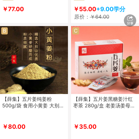
￥77.00
￥55.00
+9.00学分
原价：
￥64.00
B
C
【薛集】五片姜纯姜粉
【薛集】五片姜黑糖姜汁红
500g/袋 食用小黄姜 大别山
枣茶 280g/盒 老姜汤姜母茶
小黄姜 无硫 （2盒包邮）
大别山小黄姜 固体饮料（2
盒包邮）
￥80.00
￥35.00