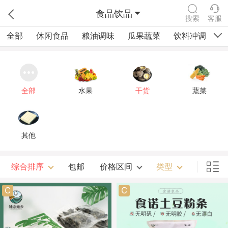
食品饮品
搜索
客服
全部
休闲食品
粮油调味
瓜果蔬菜
饮料冲调
四
全部
水果
干货
蔬菜
其他
综合排序
包邮
价格区间
类型
C
C