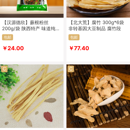
【汉源德欣】蕨根粉丝
【北大荒】腐竹 300g*6袋
200g/袋 陕西特产 味道纯正
非转基因大豆制品 腐竹段
口感细腻顺滑
包邮
包邮
￥24.00
￥77.40
C
C