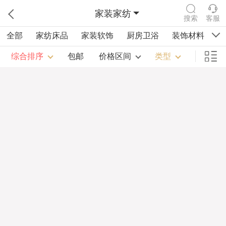
家装家纺
搜索
客服
全部
家纺床品
家装软饰
厨房卫浴
装饰材料
祠
综合排序
包邮
价格区间
类型