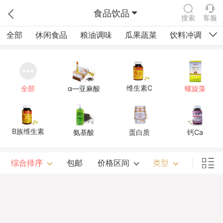
食品饮品
搜索
客服
全部
休闲食品
粮油调味
瓜果蔬菜
饮料冲调
四
维生素C
全部
α—亚麻酸
螺旋藻
B族维生素
氨基酸
蛋白质
钙Ca
综合排序
包邮
价格区间
类型