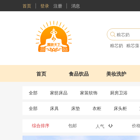
首页
|
登录
注册
|
消息
粮芯奶
粮芯藻
首页
食品饮品
美妆洗护
全部
家纺床品
家装软饰
厨房卫浴
全部
床具
床垫
衣柜
床头柜
综合排序
包邮
价
人气