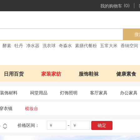
|
我的购物车
(0)
搜
酵素
牡丹
净水器
洗衣球
奇淼水
素膳代餐粉
五常大米
香纳空间
日用百货
家装家纺
服饰鞋袜
健康素食
装饰材料
祠堂用品
灯饰照明
客厅家具
办公家具
穿衣镜
梳妆台
价格区间：
-
确定
格