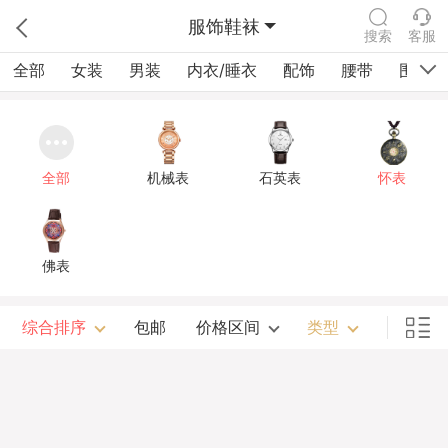
服饰鞋袜
搜索
客服
全部
女装
男装
内衣/睡衣
配饰
腰带
围巾/
全部
机械表
石英表
怀表
佛表
综合排序
包邮
价格区间
类型