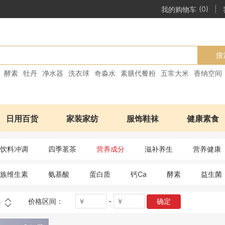
|
我的购物车
(0)
搜
酵素
牡丹
净水器
洗衣球
奇淼水
素膳代餐粉
五常大米
香纳空间
日用百货
家装家纺
服饰鞋袜
健康素食
饮料冲调
四季茗茶
营养成分
滋补养生
营养健康
B族维生素
氨基酸
蛋白质
钙Ca
酵素
益生菌
价格区间：
-
确定
格