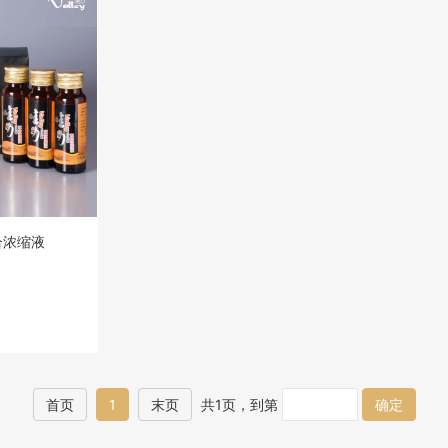
合浓缩液
首页
1
末页
共1页，到第
确定