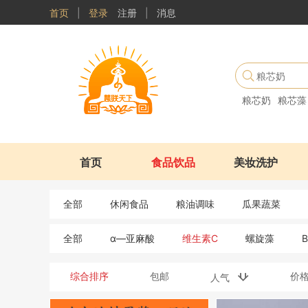
首页
|
登录
注册
|
消息
粮芯奶
粮芯藻
首页
食品饮品
美妆洗护
全部
休闲食品
粮油调味
瓜果蔬菜
全部
α—亚麻酸
维生素C
螺旋藻
综合排序
包邮
价
人气