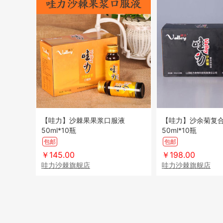
【哇力】沙棘果果浆口服液
【哇力】沙余菊复
50ml*10瓶
50ml*10瓶
包邮
包邮
￥145.00
￥198.00
哇力沙棘旗舰店
哇力沙棘旗舰店