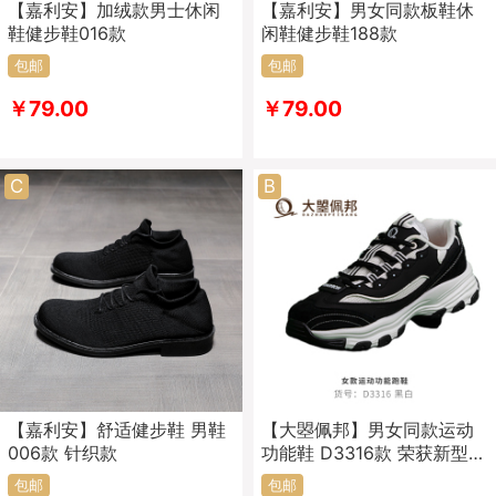
【嘉利安】加绒款男士休闲
【嘉利安】男女同款板鞋休
鞋健步鞋016款
闲鞋健步鞋188款
包邮
包邮
￥79.00
￥79.00
C
B
【嘉利安】舒适健步鞋 男鞋
【大曌佩邦】男女同款运动
006款 针织款
功能鞋 D3316款 荣获新型功
能健康鞋专利
包邮
包邮