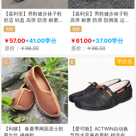
【嘉利安】男鞋健步袜子鞋
【嘉利安】男鞋健步袜子鞋
舒适 轻盈 高弹 防滑 耐磨
高弹 耐磨 防滑 防脚臭 运动
183款
休闲 191款
包邮
包邮
￥57.00
+41.00学分
￥61.00
+37.00学分
原价：
￥98.00
原价：
￥98.00
学分兑
C
E
【利哆】 春夏季网面居士鞋
【爱可吻】ACTWIN自动换
男女款 禅修鞋
气防水亚麻布男鞋 精选布料