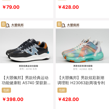
￥79.00
￥428.00
B
B
【大曌佩邦】男款经典运动
【大曌佩邦】男款炫彩新潮
功能健康鞋 A5740 荣获新型
调理鞋 H23063款两项专利
功能健康鞋
包邮
包邮
￥398.00
￥428.00