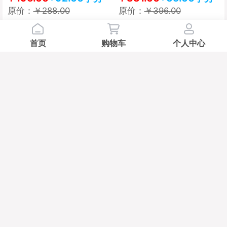
原价：
￥288.00
原价：
￥396.00
C
C
首页
购物车
个人中心
【亨达】 轻驰男士跑鞋 强力
【亨达】INS 活力超火鞋 足
回弹 透气网格
弓弹性支撑 防滑耐磨
91011003
包邮
包邮
￥399.00
￥399.00
D
D