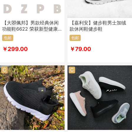
【大曌佩邦】男款经典休闲
【嘉利安】健步鞋男士加绒
功能鞋6622 荣获新型健康
款休闲鞋健步鞋
鞋专利
包邮
包邮
￥299.00
￥79.00
C
C