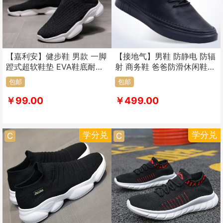
【嘉利安】健步鞋 男款 一脚
【接地气】男鞋 防静电 防辐
蹬式超软鞋垫 EVA鞋底耐磨
射 商务鞋 爸爸防滑休闲鞋
防滑 休闲鞋 男鞋
中老年板鞋W款
包邮
包邮
￥99.00
￥499.00
学分兑
学分兑
C
C