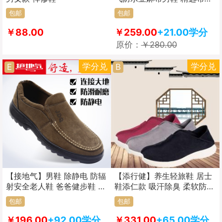
柔软细腻 结实耐磨 防滑轻便
包邮
包邮
￥88.00
￥259.00
+21.00学分
原价：
￥280.00
学分兑
学分兑
E
B
【接地气】男鞋 除静电 防辐
【添行健】养生轻旅鞋 居士
射安全老人鞋 爸爸健步鞋 中
鞋添仁款 吸汗除臭 柔软防滑
老年商务休闲鞋F款
耐磨减震
包邮
包邮
￥196.00
+92.00学分
￥331.00
+65.00学分