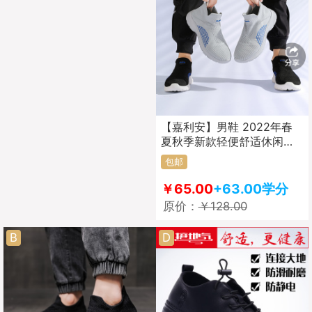
【嘉利安】男鞋 2022年春
夏秋季新款轻便舒适休闲鞋
运动鞋一脚蹬单鞋
包邮
￥65.00
+63.00学分
原价：
￥128.00
B
D