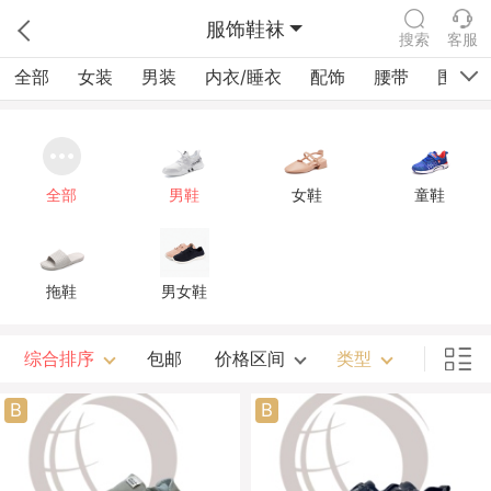
服饰鞋袜
搜索
客服
全部
女装
男装
内衣/睡衣
配饰
腰带
围巾/
全部
男鞋
女鞋
童鞋
拖鞋
男女鞋
综合排序
包邮
价格区间
类型
B
B