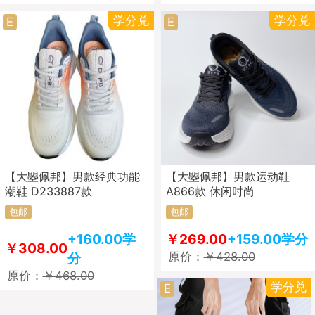
学分兑
学分兑
E
E
【大曌佩邦】男款经典功能
【大曌佩邦】男款运动鞋
潮鞋 D233887款
A866款 休闲时尚
包邮
包邮
+160.00学
￥269.00
+159.00学分
￥308.00
分
原价：
￥428.00
原价：
￥468.00
学分兑
E