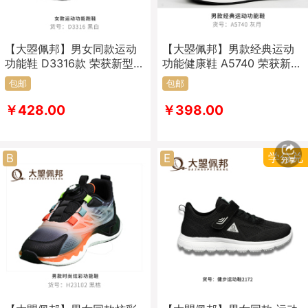
【大曌佩邦】男女同款运动
【大曌佩邦】男款经典运动
功能鞋 D3316款 荣获新型功
功能健康鞋 A5740 荣获新型
能健康鞋专利
功能健康鞋
包邮
包邮
￥428.00
￥398.00
学分兑
B
E