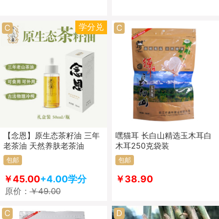
学分兑
C
C
【念恩】原生态茶籽油 三年
嘿猫耳 长白山精选玉木耳白
老茶油 天然养肤老茶油
木耳250克袋装
包邮
包邮
￥45.00
+4.00学分
￥38.90
原价：
￥49.00
C
D