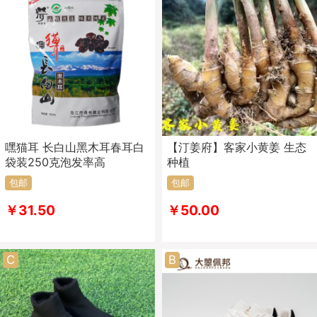
嘿猫耳 长白山黑木耳春耳白
【汀姜府】客家小黄姜 生态
袋装250克泡发率高
种植
包邮
包邮
￥31.50
￥50.00
C
B