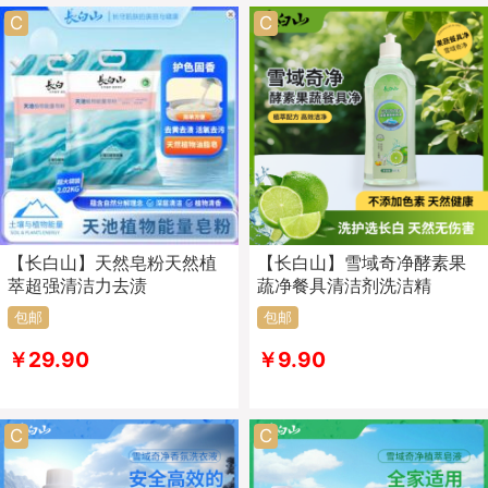
C
C
【长白山】天然皂粉天然植
【长白山】雪域奇净酵素果
萃超强清洁力去渍
蔬净餐具清洁剂洗洁精
包邮
包邮
￥29.90
￥9.90
C
C