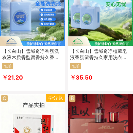
【长白山】雪域奇净香氛洗
【长白山】雪域奇净植萃皂
衣液木质香型留香持久香氛
液香氛留香持久家用洗衣皂
洗衣液
液
包邮
包邮
￥21.20
￥35.50
学分兑
C
B