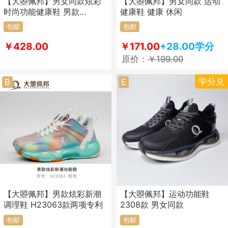
【大曌佩邦】男女同款炫彩
【大曌佩邦】男女同款 运动
时尚功能健康鞋 男款
健康鞋 健康 休闲
H23102 女款H23110 荣获
包邮
包邮
新型功能健康鞋专利
￥428.00
￥171.00
+28.00学分
原价：
￥199.00
学分兑
B
E
【大曌佩邦】男款炫彩新潮
【大曌佩邦】运动功能鞋
调理鞋 H23063款两项专利
2308款 男女同款
包邮
包邮