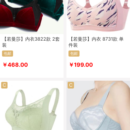
【若曼莎】内衣3822款 2套
【若曼莎】内衣 8731款 单
装
件装
包邮
包邮
￥468.00
￥199.00
C
C