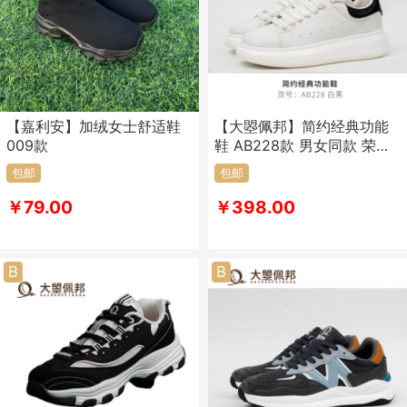
【嘉利安】加绒女士舒适鞋
【大曌佩邦】简约经典功能
009款
鞋 AB228款 男女同款 荣获
新型功能健康鞋专利
包邮
包邮
￥79.00
￥398.00
B
B