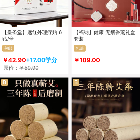
【皇圣堂】远红外理疗贴 6
【福纳】健康 无烟香薰礼盒
贴/盒
套装
包邮
包邮
￥42.90
+17.00学分
￥109.00
原价：
￥59.90
B
B