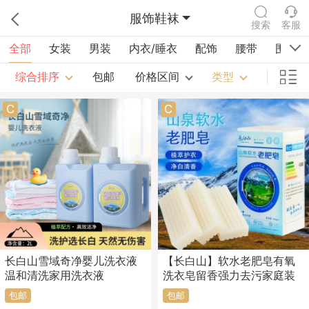
服饰鞋袜
搜索
客服
全部
女装
男装
内衣/睡衣
配饰
腰带
围巾/
综合排序
包邮
价格区间
类型
C
C
长白山雪域奇净婴儿洗衣液
【长白山】软水老肥皂有氧
温和清洗家用洗衣液
洗衣皂留香强力去污家庭装
包邮
包邮