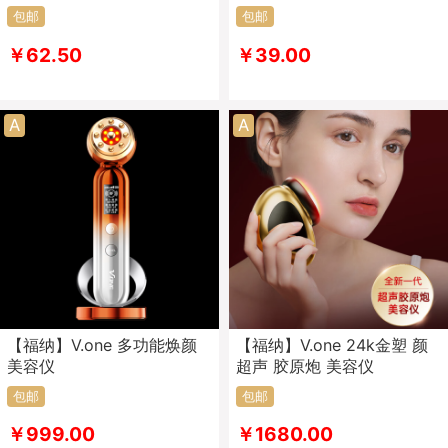
包邮
包邮
￥62.50
￥39.00
A
A
【福纳】V.one 多功能焕颜
【福纳】V.one 24k金塑 颜
美容仪
超声 胶原炮 美容仪
包邮
包邮
￥999.00
￥1680.00