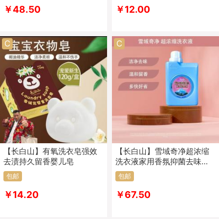
￥48.50
￥12.00
C
C
【长白山】有氧洗衣皂强效
【长白山】雪域奇净超浓缩
去渍持久留香婴儿皂
洗衣液家用香氛抑菌去味温
和清新洗衣液
包邮
包邮
￥14.20
￥67.50