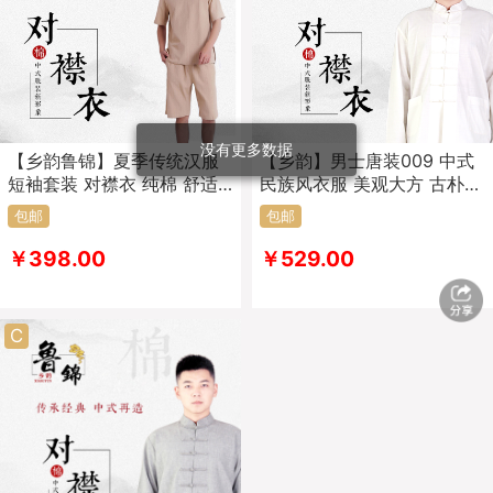
没有更多数据
【乡韵鲁锦】夏季传统汉服
【乡韵】男士唐装009 中式
短袖套装 对襟衣 纯棉 舒适
民族风衣服 美观大方 古朴
透气
典雅 舒适 纯手工工艺精心制
包邮
包邮
造
￥398.00
￥529.00
C