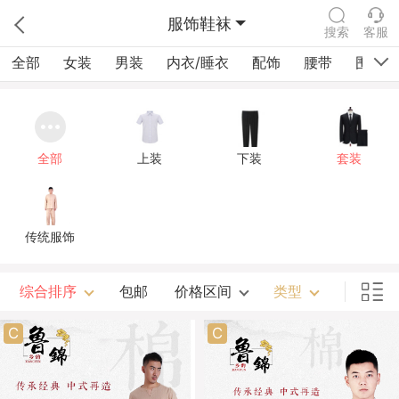
服饰鞋袜
搜索
客服
全部
女装
男装
内衣/睡衣
配饰
腰带
围巾/
全部
上装
下装
套装
传统服饰
综合排序
包邮
价格区间
类型
C
C