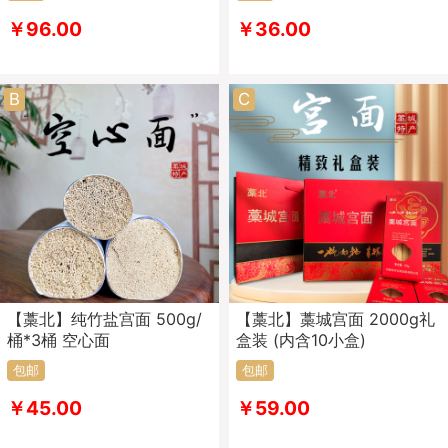
￥96.00
￥36.00
B
C
【藁北】纯竹盐宫面 500g/
【藁北】藁城宫面 2000g礼
桶*3桶 空心面
盒装 (内含10小盒)
包邮
包邮
￥45.00
￥59.00