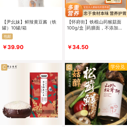
【尹幺妹】鲜辣黄豆酱（铁
【怀府街】铁棍山药猴菇面
罐）10罐/箱
100g/盒 |药膳面，不添加剂
道地原材筋道爽滑独立包装
包邮
￥39.90
￥34.50
学分兑
C
C