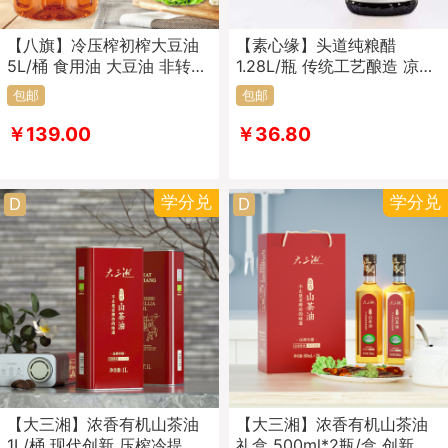
【八旗】冷压榨初榨大豆油
【素心缘】头道纯粮醋
5L/桶 食用油 大豆油 非转基
1.28L/瓶 传统工艺酿造 凉拌
因大豆 东北豆油 绿色食品
炒菜 家用调味品 调味料
包邮
包邮
￥139.00
￥36.80
学分兑
学分兑
D
D
【大三湘】浓香有机山茶油
【大三湘】浓香有机山茶油
1L/桶 现代创新 压榨冷提
礼盒 500ml*2瓶/盒 创新工