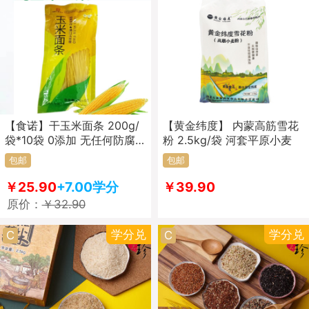
【食诺】干玉米面条 200g/
【黄金纬度】 内蒙高筋雪花
袋*10袋 0添加 无任何防腐
粉 2.5kg/袋 河套平原小麦
剂
包邮
包邮
￥25.90
+7.00学分
￥39.90
原价：
￥32.90
学分兑
学分兑
C
C