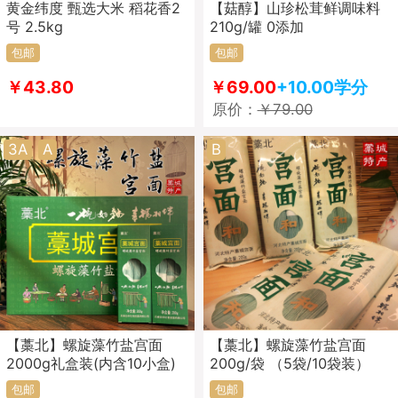
黄金纬度 甄选大米 稻花香2
【菇醇】山珍松茸鲜调味料
号 2.5kg
210g/罐 0添加
包邮
包邮
￥43.80
￥69.00
+10.00学分
原价：
￥79.00
3A
A
B
【藁北】螺旋藻竹盐宫面
【藁北】螺旋藻竹盐宫面
2000g礼盒装(内含10小盒)
200g/袋 （5袋/10袋装）
包邮
包邮