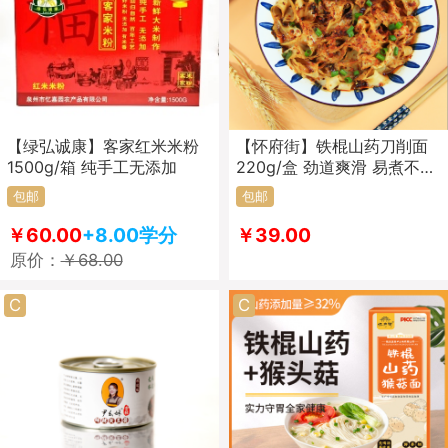
【绿弘诚康】客家红米米粉
【怀府街】铁棍山药刀削面
1500g/箱 纯手工无添加
220g/盒 劲道爽滑 易煮不糊
汤
包邮
包邮
￥60.00
+8.00学分
￥39.00
原价：
￥68.00
C
C