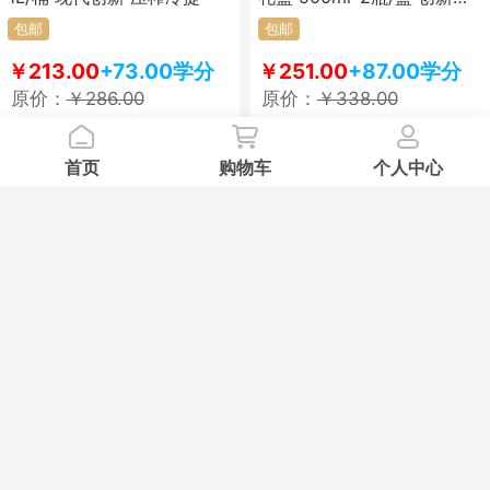
艺 轻脂肪
包邮
包邮
￥213.00
+73.00学分
￥251.00
+87.00学分
原价：
￥286.00
原价：
￥338.00
学分兑
D
B
首页
购物车
个人中心
【大三湘】原香有机山茶油
【竹纯源】三烤竹盐复合调
245ml/瓶 冷榨冷提 原香原
味料 多规格可选 无抗结剂
味
低钠弱碱零添加 高温煅烧出
包邮
包邮
佳品 调味品
￥96.00
+32.00学分
￥59.60