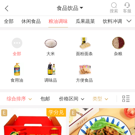
食品饮品
搜索
客服
全部
休闲食品
粮油调味
瓜果蔬菜
饮料冲调
四
全部
大米
面粉面条
杂粮
食用油
调味品
方便食品
综合排序
包邮
价格区间
类型
学分兑
E
E