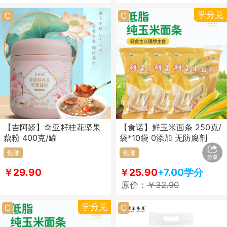
学分兑
C
C
【吉阿娇】奇亚籽桂花坚果
【食诺】鲜玉米面条 250克/
藕粉 400克/罐
袋*10袋 0添加 无防腐剂
包邮
包邮
￥29.90
￥25.90
+7.00学分
原价：
￥32.90
学分兑
C
C