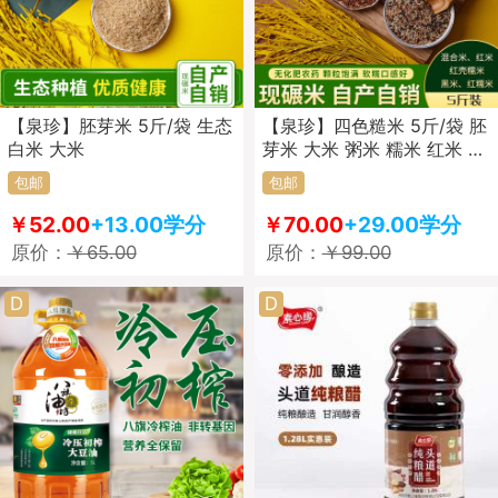
【泉珍】胚芽米 5斤/袋 生态
【泉珍】四色糙米 5斤/袋 胚
白米 大米
芽米 大米 粥米 糯米 红米 黑
米 红糯米
包邮
包邮
￥52.00
+13.00学分
￥70.00
+29.00学分
原价：
￥65.00
原价：
￥99.00
D
D