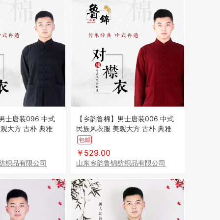
男士唐装096 中式
【乡韵鲁棉】男士唐装006 中式
民族风衣服 美观大方 古朴 典雅
工艺精心制造
舒适 纯手工工艺精心制造
包邮
￥529.00
纺织品有限公司
山东乡韵鲁锦纺织品有限公司