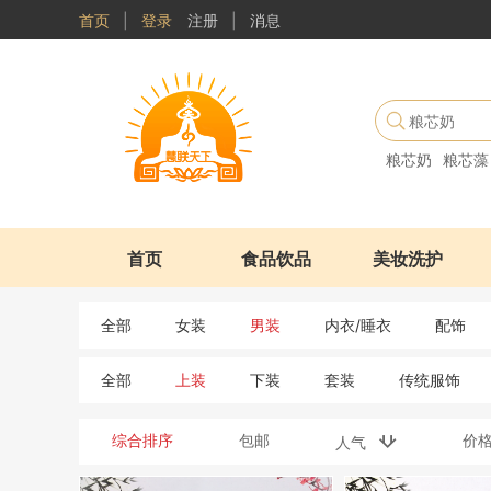
首页
|
登录
注册
|
消息
粮芯奶
粮芯藻
首页
食品饮品
美妆洗护
全部
女装
男装
内衣/睡衣
配饰
全部
上装
下装
套装
传统服饰
综合排序
包邮
价
人气