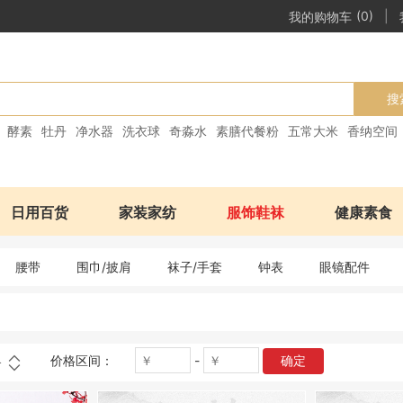
|
我的购物车
(0)
搜
酵素
牡丹
净水器
洗衣球
奇淼水
素膳代餐粉
五常大米
香纳空间
日用百货
家装家纺
服饰鞋袜
健康素食
腰带
围巾/披肩
袜子/手套
钟表
眼镜配件
价格区间：
-
确定
格