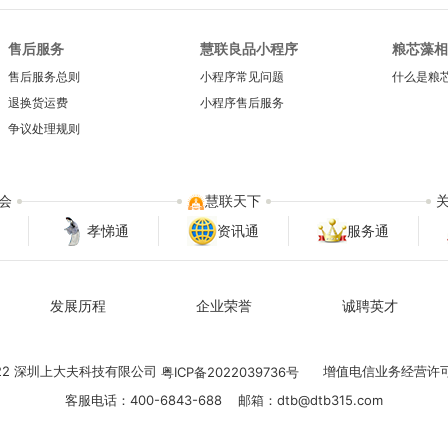
售后服务
慧联良品小程序
粮芯藻相
售后服务总则
小程序常见问题
什么是粮
退换货运费
小程序售后服务
争议处理规则
会
慧联天下
孝悌通
资讯通
服务通
发展历程
企业荣誉
诚聘英才
022 深圳上大夫科技有限公司
增值电信业务经营许
粤ICP备2022039736号
客服电话：400-6843-688 邮箱：dtb@dtb315.com