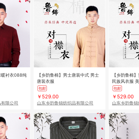
暖衬衣088纯
【乡韵鲁棉】男士唐装中式 男士
【乡韵鲁棉】
唐装衣服
民族风衣服 美观大方 古朴 典雅
舒适 纯手工
包邮
包邮
￥529.00
￥529.00
品有限公司
山东乡韵鲁锦纺织品有限公司
山东乡韵鲁锦