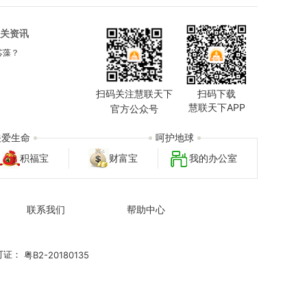
关资讯
芯藻？
扫码关注慧联天下
扫码下载
慧联天下APP
官方公众号
关爱生命
呵护地球
积福宝
财富宝
我的办公室
联系我们
帮助中心
可证：
粤B2-20180135