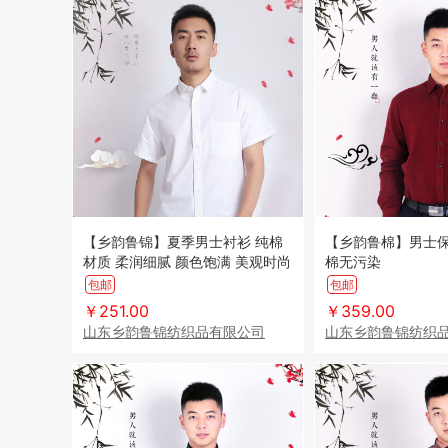
【乡韵鲁锦】夏季男士衬衫 纯棉
【乡韵鲁棉】男士保
材质 柔润细腻 颜色饱满 美观时尚
棉无污染
包邮
包邮
￥251.00
￥359.00
山东乡韵鲁锦纺织品有限公司
山东乡韵鲁锦纺织