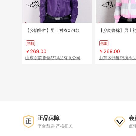
【乡韵鲁棉】男士衬衣074款
【乡韵鲁棉】男士衬
包邮
包邮
￥269.00
￥269.00
山东乡韵鲁锦纺织品有限公司
山东乡韵鲁锦纺织
正品保障
会
平台甄选 严格把关
点