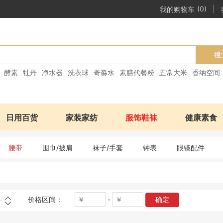
|
我的购物车
(0)
搜
酵素
牡丹
净水器
洗衣球
奇淼水
素膳代餐粉
五常大米
香纳空间
日用百货
家装家纺
服饰鞋袜
健康素食
腰带
围巾/披肩
袜子/手套
钟表
眼镜配件
价格区间：
-
确定
格