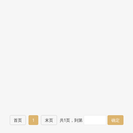
首页
1
末页
共1页，到第
确定