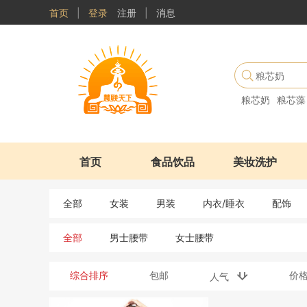
首页
|
登录
注册
|
消息
粮芯奶
粮芯藻
首页
食品饮品
美妆洗护
全部
女装
男装
内衣/睡衣
配饰
全部
男士腰带
女士腰带
综合排序
包邮
价
人气