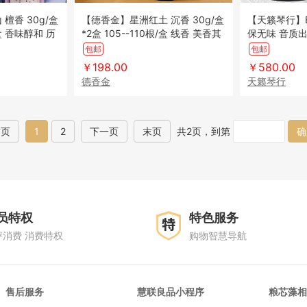
盒
【德香金】星洲红土 沉香 30g/盒
【天籁琴行】E
/盒 香味醇和 历
*2盒 105--110根/盒 线香 美香其
保无味 音质出众 防
木
打击乐器
包邮
包邮
￥198.00
￥580.00
德香金
天籁琴行
首页
1
2
下一页
末页
共2页，到第
确
员特权
特色服务
评消费 消费特权
购物智慧导航
售后服务
慧联良品小程序
粮芯藻相