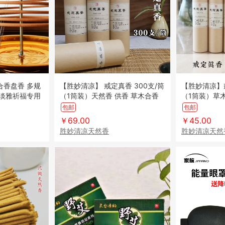
【胜妙清凉】 戒定真香 300支/筒
【胜妙清凉】戒
道淡雅祈福专用
（1筒装）天然香 供香 草木合香
（1筒装）草木
装颜色随机发货
无添加 净化除味 清香淡雅
无添加 净化
包邮
包邮
￥69.00
￥45.00
胜妙清凉天然香
胜妙清凉天然