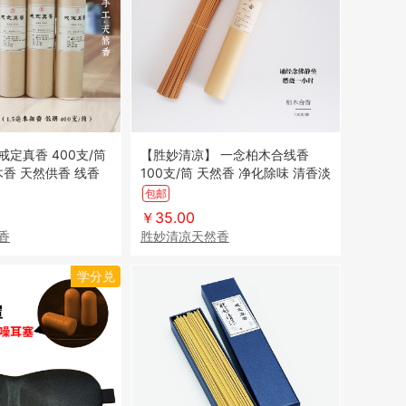
定真香 400支/筒
【胜妙清凉】 一念柏木合线香
香 天然供香 线香
100支/筒 天然香 净化除味 清香淡
除味 清香淡雅
雅
包邮
￥35.00
香
胜妙清凉天然香
学分兑