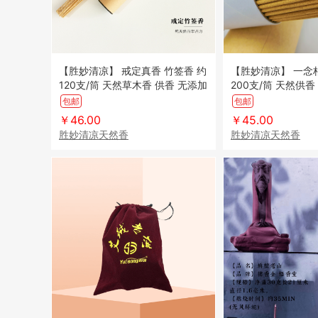
【胜妙清凉】 戒定真香 竹签香 约
【胜妙清凉】 一念柏木合线香
120支/筒 天然草木香 供香 无添加
200支/筒 天然供
无添加净化除味 味
包邮
包邮
￥46.00
￥45.00
胜妙清凉天然香
胜妙清凉天然香