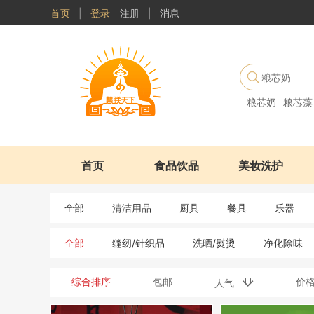
首页
|
登录
注册
|
消息
粮芯奶
粮芯藻
首页
食品饮品
美妆洗护
全部
清洁用品
厨具
餐具
乐器
全部
缝纫/针织品
洗晒/熨烫
净化除味
综合排序
包邮
价
人气