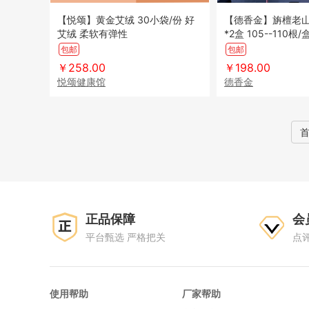
【悦颂】黄金艾绒 30小袋/份 好
【德香金】旃檀老山 檀香 30g/
艾绒 柔软有弹性
*2盒 105--110根
久弥香 线香
包邮
包邮
￥258.00
￥198.00
悦颂健康馆
德香金
正品保障
会
平台甄选 严格把关
点
使用帮助
厂家帮助