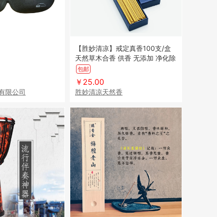
【胜妙清凉】戒定真香100支/盒
天然草木合香 供香 无添加 净化除
味
包邮
￥25.00
有限公司
胜妙清凉天然香