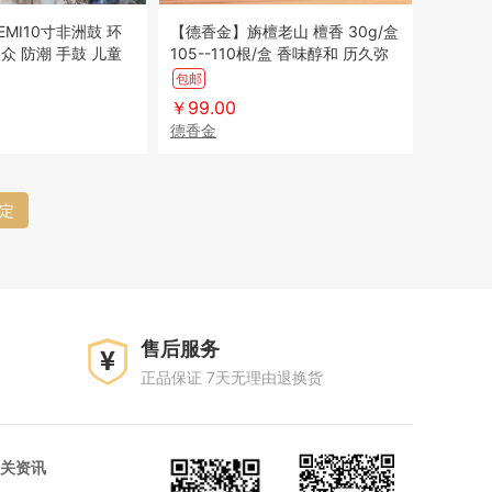
MI10寸非洲鼓 环
【德香金】旃檀老山 檀香 30g/盒
潮 手鼓 儿童
105--110根/盒 香味醇和 历久弥
香 线香
包邮
￥99.00
德香金
定
售后服务
正品保证 7天无理由退换货
关资讯