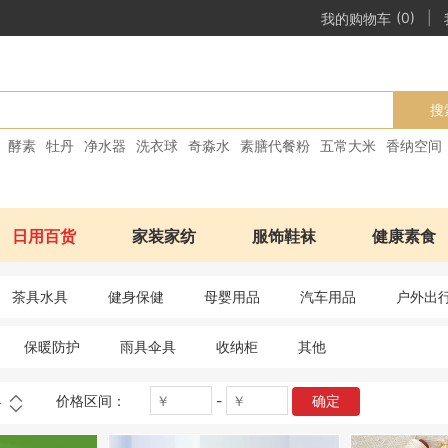
|
我的购物车
(0)
搜
酵素
牡丹
净水器
洗衣球
奇淼水
素膳代餐粉
五常大米
香纳空间
日用百货
家装家纺
服饰鞋袜
健康素食
茶具水具
健身保健
母婴用品
汽车用品
户外出
保暖防护
雨具伞具
收纳柜
其他
价格区间：
-
确定
格