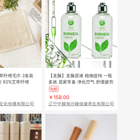
草纤维毛巾 2条装
【龙脑】龙脑原液 植物提纯 一瓶
软 92%艾草纤维
多效 居家常备 净化空气 舒缓疲劳
包邮
￥158.00
文化传播有限公司
辽宁中棘海沙棘保健养生有限公司