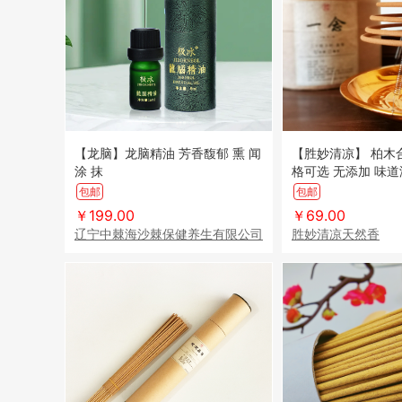
【龙脑】龙脑精油 芳香馥郁 熏 闻
【胜妙清凉】 柏木合香盘香 多规
涂 抹
格可选 无添加 味
24小时大盘香 包
包邮
包邮
￥199.00
￥69.00
辽宁中棘海沙棘保健养生有限公司
胜妙清凉天然香