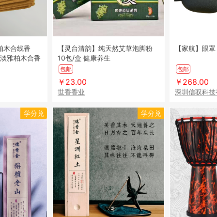
【灵台清韵】纯天然艾草泡脚粉
【家航】眼罩
香 淡雅柏木合香
10包/盒 健康养生
道清谈
包邮
包邮
￥23.00
￥268.00
世香香业
深圳信驭科技
学分兑
学分兑