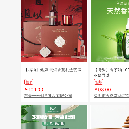
【福纳】健康 无烟香薰礼盒套装
【绮缘】香茅油 100
驱除异味
包邮
包邮
￥109.00
￥98.00
东莞一米创意礼品有限公司
深圳市天然堂商贸