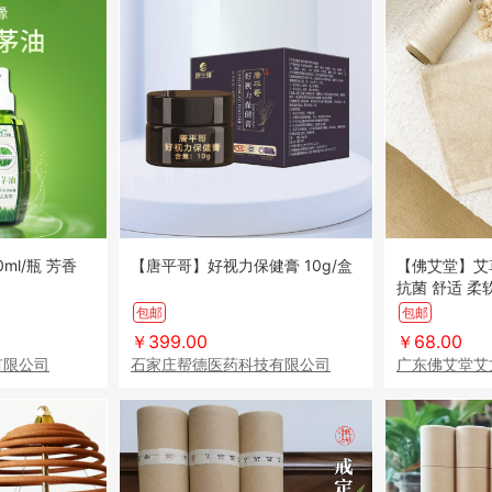
ml/瓶 芳香
【唐平哥】好视力保健膏 10g/盒
【佛艾堂】艾
抗菌 舒适 柔
包邮
包邮
￥399.00
￥68.00
有限公司
石家庄帮德医药科技有限公司
广东佛艾堂艾