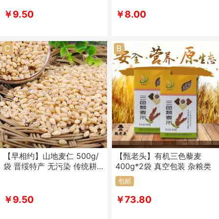
￥9.50
￥8.00
C
B
【早相约】山地麦仁 500g/
【甄老头】有机三色藜麦
袋 晋绥特产 无污染 传统耕
400g*2袋 真空包装 杂粮类
种
包邮
￥9.50
￥73.80