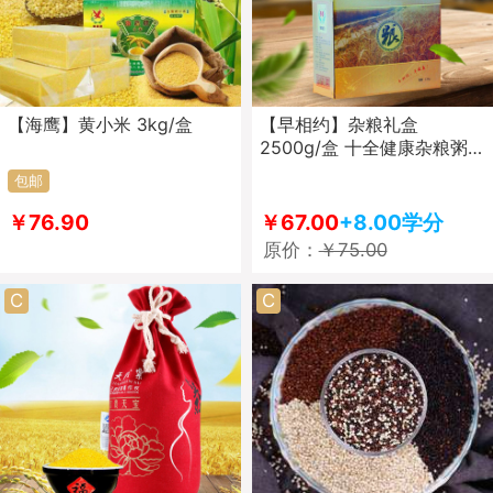
【海鹰】黄小米 3kg/盒
【早相约】杂粮礼盒
2500g/盒 十全健康杂粮粥
多种谷物 营养丰富
包邮
￥76.90
￥67.00
+8.00学分
原价：
￥75.00
C
C