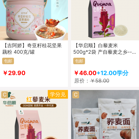
【吉阿娇】奇亚籽桂花坚果
【华启顺】白藜麦米
藕粉 400克/罐
500g*2袋 产自藜麦之乡--
山西静乐 杂粮粗粮 营养辅食
包邮
包邮
￥29.90
￥46.00
+12.00学分
原价：
￥58.00
学分兑
C
C