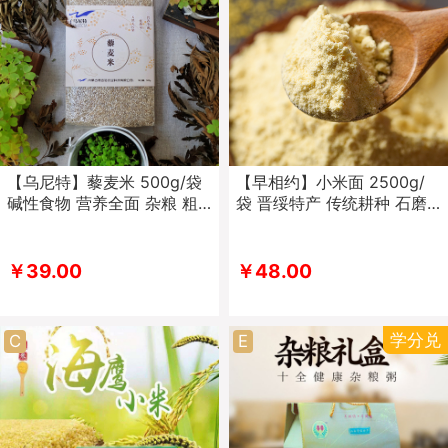
【乌尼特】藜麦米 500g/袋
【早相约】小米面 2500g/
碱性食物 营养全面 杂粮 粗
袋 晋绥特产 传统耕种 石磨
粮
磨粉
￥39.00
￥48.00
学分兑
C
E