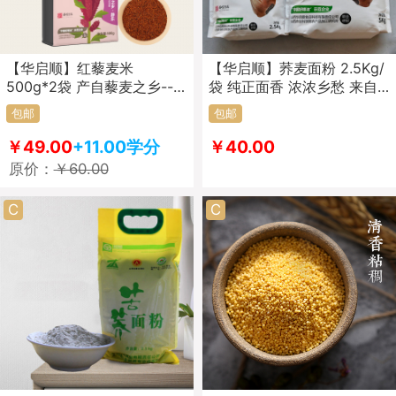
【华启顺】红藜麦米
【华启顺】荞麦面粉 2.5Kg/
500g*2袋 产自藜麦之乡---
袋 纯正面香 浓浓乡愁 来自
山西静乐 杂粮粗粮 营养辅食
天然氧吧---汾河湿地生态区
包邮
包邮
杂粮粗粮
￥49.00
+11.00学分
￥40.00
原价：
￥60.00
C
C