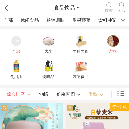
食品饮品
搜索
客服
全部
休闲食品
粮油调味
瓜果蔬菜
饮料冲调
四
全部
大米
面粉面条
杂粮
食用油
调味品
方便食品
综合排序
包邮
价格区间
类型
学分兑
C
E