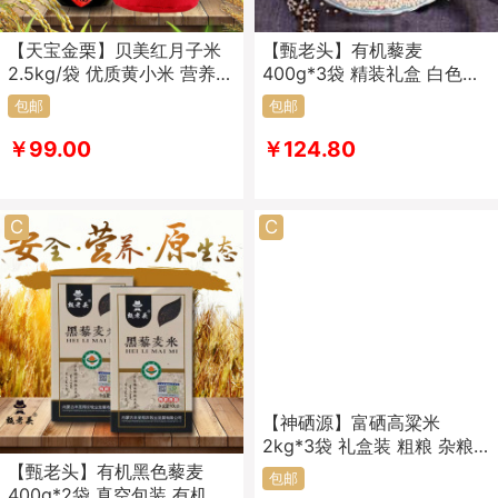
【天宝金栗】贝美红月子米
【甄老头】有机藜麦
2.5kg/袋 优质黄小米 营养丰
400g*3袋 精装礼盒 白色藜
富 黄土高原上富铁红土地 孕
麦 红色藜麦 黑色藜麦 营养
包邮
包邮
育好小米
膳食
￥99.00
￥124.80
C
C
【神硒源】富硒高粱米
2kg*3袋 礼盒装 粗粮 杂粮
吉林特产
【甄老头】有机黑色藜麦
包邮
400g*2袋 真空包装 有机营