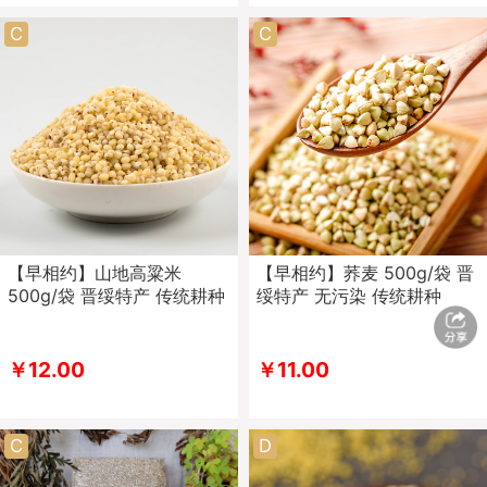
C
C
【早相约】山地高粱米
【早相约】荞麦 500g/袋 晋
500g/袋 晋绥特产 传统耕种
绥特产 无污染 传统耕种
￥12.00
￥11.00
C
D