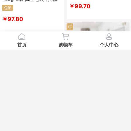
养膳食 碱性食物 杂粮 粗粮
￥99.70
包邮
￥97.80
C
首页
购物车
个人中心
【丰圣翔】有机藜麦
400g*6袋 白色藜麦 三色藜
麦 实惠礼盒 有机营养膳食
包邮
￥167.80