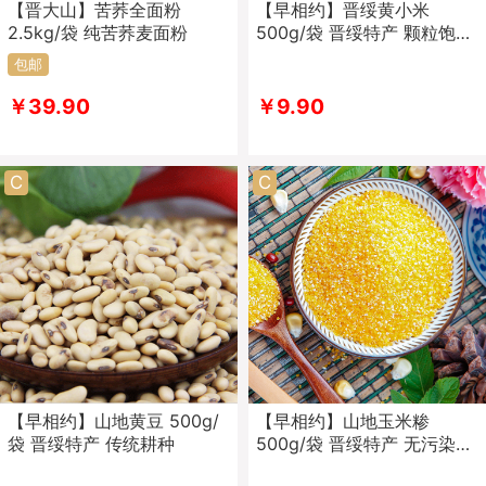
【晋大山】苦荞全面粉
【早相约】晋绥黄小米
2.5kg/袋 纯苦荞麦面粉
500g/袋 晋绥特产 颗粒饱满
色泽鲜亮
包邮
￥39.90
￥9.90
C
C
【早相约】山地黄豆 500g/
【早相约】山地玉米糁
袋 晋绥特产 传统耕种
500g/袋 晋绥特产 无污染
传统耕种