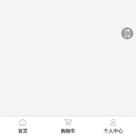
首页
购物车
个人中心