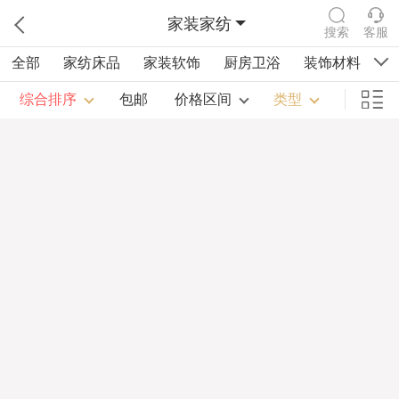
家装家纺
搜索
客服
全部
家纺床品
家装软饰
厨房卫浴
装饰材料
祠
综合排序
包邮
价格区间
类型