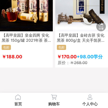
【高甲皇园】皇金四两 安化
【高甲皇园】金砖吉茯 安化
黑茶 150g/罐 2021年茶 茶
黑茶 800g/盒 天尖手筑茯砖
叶
茶叶
包邮
包邮
￥188.00
￥170.00
+98.00学分
原价：
￥268.00
首页
购物车
个人中心