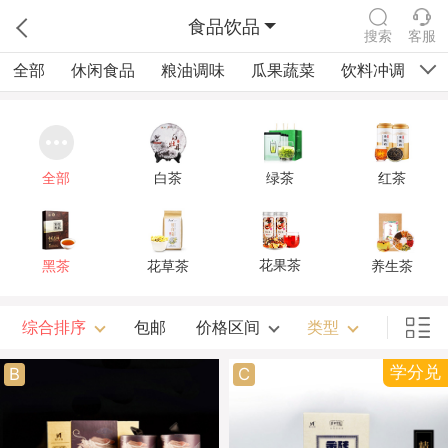
食品饮品
搜索
客服
全部
休闲食品
粮油调味
瓜果蔬菜
饮料冲调
四
全部
白茶
绿茶
红茶
花果茶
黑茶
花草茶
养生茶
综合排序
包邮
价格区间
类型
学分兑
B
C