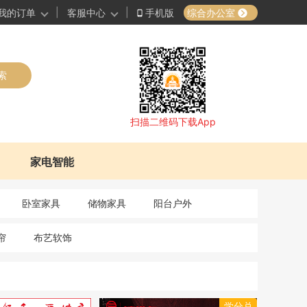
|
|
综合办公室
我的订单
客服中心
手机版
索
扫描二维码下载App
家电智能
卧室家具
储物家具
阳台户外
帘
布艺软饰
学分兑