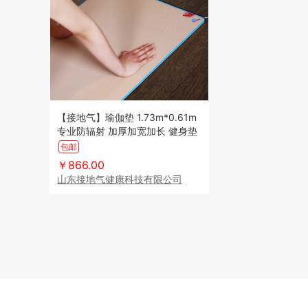
【接地气】瑜伽垫 1.73m*0.61m
专业防辐射 加厚加宽加长 健身垫
防静电 瑜珈孕妇康复垫
包邮
￥866.00
山东接地气健康科技有限公司