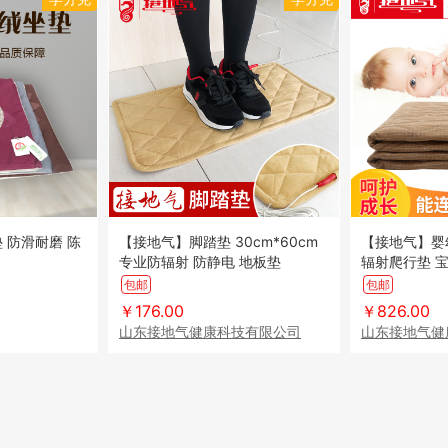
陈
【接地气】脚踏垫 30cm*60cm
【接地气】婴
专业防辐射 防静电 地板垫
辐射爬行垫 宝
摔 家用垫
包邮
包邮
￥176.00
￥826.00
山东接地气健康科技有限公司
山东接地气健