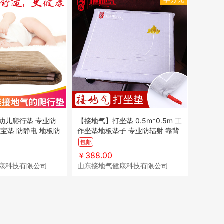
幼儿爬行垫 专业防
【接地气】打坐垫 0.5m*0.5m 工
宝垫 防静电 地板防
作坐垫地板垫子 专业防辐射 靠背
防静电 孕妇 榻榻米垫
包邮
￥388.00
康科技有限公司
山东接地气健康科技有限公司