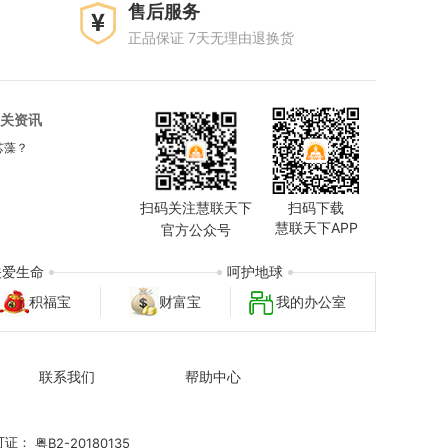
售后服务
正品保证 7天无理由退换货
关资讯
芯藻？
扫码关注慧联天下
扫码下载
慧联天下APP
官方公众号
关爱生命
呵护地球
积福宝
财富宝
我的办公室
联系我们
帮助中心
可证：
粤B2-20180135