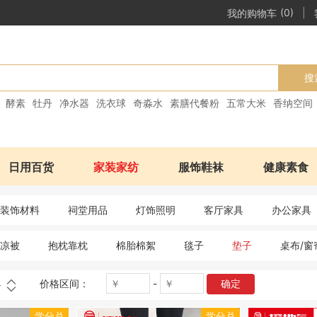
|
我的购物车
(0)
搜
酵素
牡丹
净水器
洗衣球
奇淼水
素膳代餐粉
五常大米
香纳空间
日用百货
家装家纺
服饰鞋袜
健康素食
装饰材料
祠堂用品
灯饰照明
客厅家具
办公家具
凉被
抱枕靠枕
棉胎棉絮
毯子
垫子
桌布/窗
价格区间：
-
确定
格
学分兑
学分兑