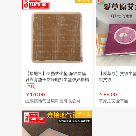
【接地气】便携式坐垫 海绵防辐
【爱草原】艾绒坐垫 防滑耐磨 
射靠背垫子防静电打坐垫孕妇榻榻
年艾绒
米垫
包邮
￥176.00
￥89.00
山东接地气健康科技有限公司
草原之艾爱草园
学分兑