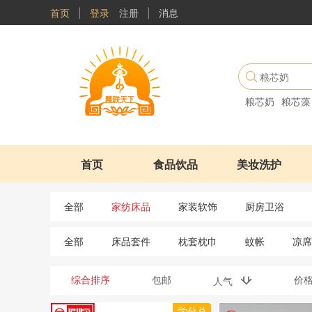
首页
|
登录
注册
|
消息
粮芯奶
粮芯藻
首页
食品饮品
美妆洗护
全部
家纺床品
家装软饰
厨房卫浴
全部
床品套件
枕套枕巾
蚊帐
凉席
综合排序
包邮
价
人气
学分兑