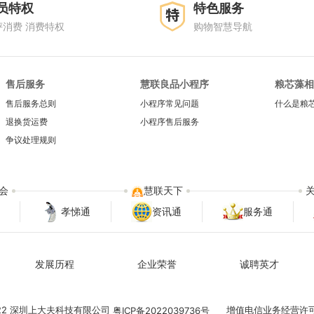
员特权
特色服务
评消费 消费特权
购物智慧导航
售后服务
慧联良品小程序
粮芯藻相
售后服务总则
小程序常见问题
什么是粮
退换货运费
小程序售后服务
争议处理规则
会
慧联天下
孝悌通
资讯通
服务通
发展历程
企业荣誉
诚聘英才
022 深圳上大夫科技有限公司
增值电信业务经营许
粤ICP备2022039736号