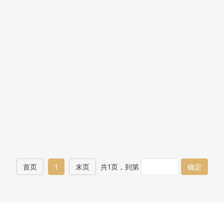
首页
1
末页
共1页，到第
确定